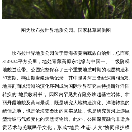
图为坎布拉世界地质公园。国家林草局供图
坎布拉世界地质公园位于青海省黄南藏族自治州，总面积
3149.34平方公里，地处青藏高原东北缘与中国一、二级阶梯
地貌过渡带。公园完整保存了三个重要地质时期的地层构造和
印支期、燕山期岩浆活动记录，其中隆务河三叠纪深海相沉积
地层剖面以清晰的演化序列成为国际学界研究古特提斯洋洋陆
转换的“地质教科书”。园区内罕见共存隆务峡超基性岩体、壮
丽丹霞地貌及黄河景观，既是研究大地构造演化、洋陆转换的
绝佳之地，也是沧海变桑田的真实见证，也是研究黄河上游巨
型滑坡与气候变化的天然博物馆。此外，公园深度融合非遗热
贡艺术与羌藏民俗文化，形成“地质-生态-人文”协同保护模