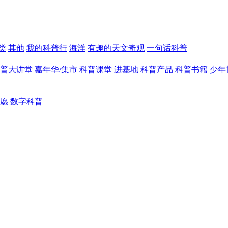
类
其他
我的科普行
海洋
有趣的天文奇观
一句话科普
普大讲堂
嘉年华/集市
科普课堂
进基地
科普产品
科普书籍
少年
愿
数字科普