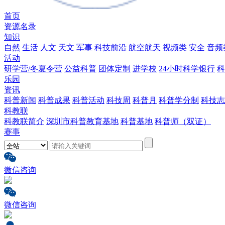
首页
资源名录
知识
自然
生活
人文
天文
军事
科技前沿
航空航天
视频类
安全
音频
活动
研学营/冬夏令营
公益科普
团体定制
进学校
24小时科学银行
科
乐园
资讯
科普新闻
科普成果
科普活动
科技周
科普月
科普学分制
科技志
科教联
科教联简介
深圳市科普教育基地
科普基地
科普师（双证）
赛事
微信咨询
微信咨询