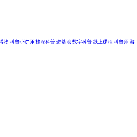
博物
科普小讲师
桂深科普
进基地
数字科普
线上课程
科普师
游