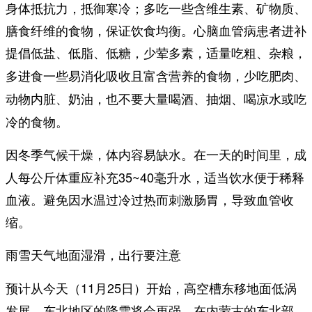
身体抵抗力，抵御寒冷；多吃一些含维生素、矿物质、
膳食纤维的食物，保证饮食均衡。心脑血管病患者进补
，
提倡低盐、低脂、低糖，少荤多素，适量吃粗、杂粮
多进食一些易消化吸收且富含营养的食物，
少吃肥肉、
，也不要大量喝酒、抽烟、喝凉水或吃
动物内脏、奶油
冷的食物。
因冬季气候干燥，
。在一天的时间里，成
体内容易缺水
人每公斤体重应补充35~40毫升水，适当饮水便于稀释
血液。避免因水温过冷过热而刺激肠胃，导致血管收
缩。
雨雪天气地面湿滑，出行要注意
预计从今天（11月25日）开始，高空槽东移地面低涡
发展，东北地区的降雪将会更强，
在内蒙古的东北部、