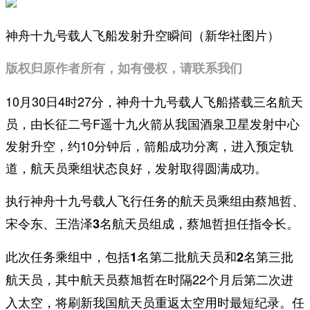
神舟十九号载人飞船发射升空瞬间（新华社图片）
版权归原作者所有，如有侵权，请联系我们
10月30日4时27分，神舟十九号载人飞船搭载三名航天
员，由长征二号F遥十九火箭从我国酒泉卫星发射中心
发射升空，约10分钟后，箭船成功分离，进入预定轨
道，航天员乘组状态良好，发射取得圆满成功。
执行神舟十九号载人飞行任务的航天员乘组由
蔡旭哲、
，蔡旭哲担任指令长。
宋令东、王浩泽3名航天员组成
此次任务乘组中，包括
1
名第二批航天员和
2
名第三批
航天员蔡旭哲在时隔22个月后第二次进
航天员，其中
入太空，将刷新我国航天员重返太空用时最短纪录。任