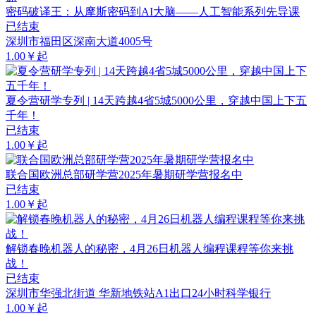
密码破译王：从摩斯密码到AI大脑——人工智能系列先导课
已结束
深圳市福田区深南大道4005号
1.00￥起
夏令营研学专列 | 14天跨越4省5城5000公里，穿越中国上下五
千年！
已结束
1.00￥起
联合国欧洲总部研学营2025年暑期研学营报名中
已结束
1.00￥起
解锁春晚机器人的秘密，4月26日机器人编程课程等你来挑
战！
已结束
深圳市华强北街道 华新地铁站A1出口24小时科学银行
1.00￥起