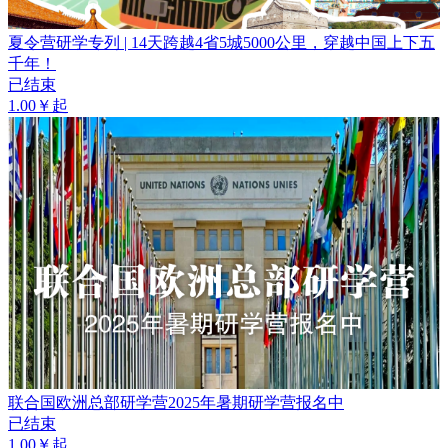
夏令营研学专列 | 14天跨越4省5城5000公里，穿越中国上下五
千年！
已结束
1.00￥起
联合国欧洲总部研学营2025年暑期研学营报名中
已结束
1.00￥起