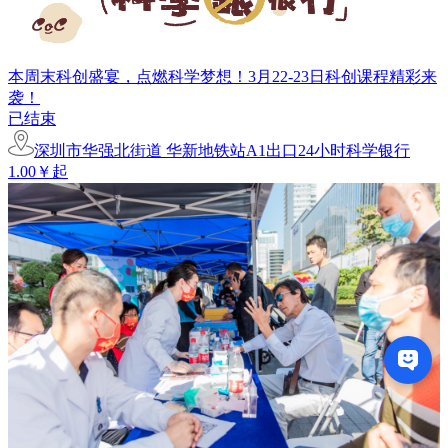
本周末科创盛宴，点燃科学梦想！3月22-23日科创课程精彩来
袭！
已结束
深圳市华强北街道 华新地铁站A1出口24小时科学银行
1.00￥起