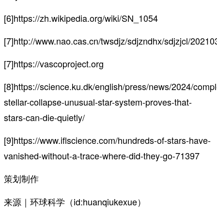
[6]https://zh.wikipedia.org/wiki/SN_1054
[7]http://www.nao.cas.cn/twsdjz/sdjzndhx/sdjzjcl/20
[7]https://vascoproject.org
[8]https://science.ku.dk/english/press/news/2024/compl
stellar-collapse-unusual-star-system-proves-that-
stars-can-die-quietly/
[9]https://www.iflscience.com/hundreds-of-stars-have-
vanished-without-a-trace-where-did-they-go-71397
策划制作
来源｜环球科学（id:huanqiukexue）