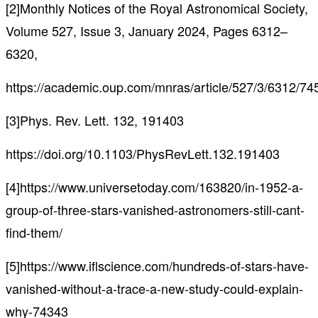
[2]Monthly Notices of the Royal Astronomical Society,
Volume 527, Issue 3, January 2024, Pages 6312–
6320,
https://academic.oup.com/mnras/article/527/3/6312/7
[3]Phys. Rev. Lett. 132, 191403
https://doi.org/10.1103/PhysRevLett.132.191403
[4]https://www.universetoday.com/163820/in-1952-a-
group-of-three-stars-vanished-astronomers-still-cant-
find-them/
[5]https://www.iflscience.com/hundreds-of-stars-have-
vanished-without-a-trace-a-new-study-could-explain-
why-74343