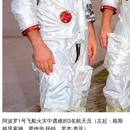
阿波罗1号飞船火灾中遇难的3名航天员（左起：格斯·
格里索姆、爱德华·怀特、罗杰·查菲）