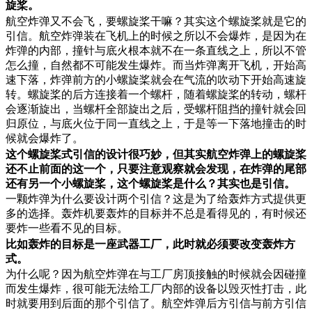
旋桨。
航空炸弹又不会飞，要螺旋桨干嘛？其实这个螺旋桨就是它的
引信。航空炸弹装在飞机上的时候之所以不会爆炸，是因为在
炸弹的内部，撞针与底火根本就不在一条直线之上，所以不管
怎么撞，自然都不可能发生爆炸。而当炸弹离开飞机，开始高
速下落，炸弹前方的小螺旋桨就会在气流的吹动下开始高速旋
转。螺旋桨的后方连接着一个螺杆，随着螺旋桨的转动，螺杆
会逐渐旋出，当螺杆全部旋出之后，受螺杆阻挡的撞针就会回
归原位，与底火位于同一直线之上，于是等一下落地撞击的时
候就会爆炸了。
这个螺旋桨式引信的设计很巧妙，但其实航空炸弹上的螺旋桨
还不止前面的这一个，只要注意观察就会发现，在炸弹的尾部
还有另一个小螺旋桨，这个螺旋桨是什么？其实也是引信。
一颗炸弹为什么要设计两个引信？这是为了给轰炸方式提供更
多的选择。轰炸机要轰炸的目标并不总是看得见的，有时候还
要炸一些看不见的目标。
比如轰炸的目标是一座武器工厂，此时就必须要改变轰炸方
式。
为什么呢？因为航空炸弹在与工厂房顶接触的时候就会因碰撞
而发生爆炸，很可能无法给工厂内部的设备以毁灭性打击，此
时就要用到后面的那个引信了。航空炸弹后方引信与前方引信