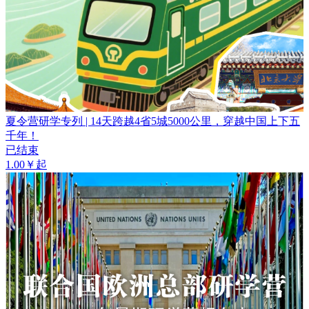
夏令营研学专列 | 14天跨越4省5城5000公里，穿越中国上下五
千年！
已结束
1.00￥起