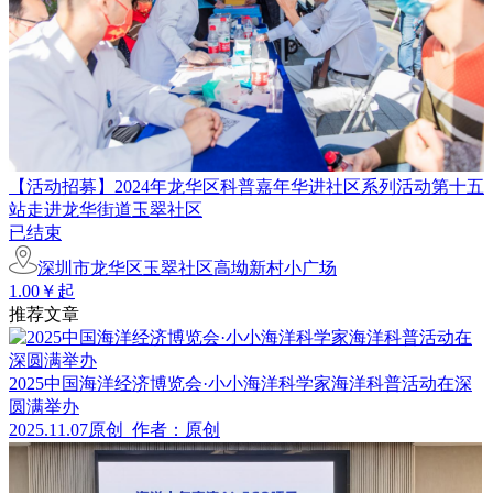
【活动招募】2024年龙华区科普嘉年华进社区系列活动第十五
站走进龙华街道玉翠社区
已结束
深圳市龙华区玉翠社区高坳新村小广场
1.00￥起
推荐文章
2025中国海洋经济博览会·小小海洋科学家海洋科普活动在深
圆满举办
2025.11.07
原创
作者：原创