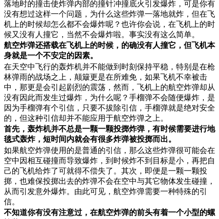
落地时的撞击使炸弹内部的撞针冲撞底火引发爆炸，可是你有
没有想过这样一个问题，为什么这些炸弹一落地就炸，但在飞
机上的时候却怎么都不会爆炸呢？也许你会说，在飞机上的时
候又没有人撞它，当然不会爆炸啦。事实没有这么简单。
航空炸弹还搭载在飞机上的时候，的确没有人撞它，但飞机本
身就是一个不安定的因素。
在天空中飞行的轰炸机并不能做到时刻保持平稳，特别是在枪
林弹雨的战场之上，颠簸更是在所难免，如果飞机不幸被击
中，那更是会引起剧烈的震荡，然而，飞机上的航空炸弹却从
没有因此而发生过爆炸，为什么呢？手榴弹不会随便爆炸，是
因为手榴弹有个引信，只要不拔除引信，手榴弹就是绝对安全
的，但这种引信却并不能应用于航空炸弹之上。
首先，轰炸机并不总是一颗一颗投掷炸弹，有时候需要进行地
毯式轰炸，短时间内就会有很多炸弹被投掷而出。
如果航空炸弹使用的是普通的引信，那么这些炸弹很可能会在
空中因相互碰撞而导致爆炸，到时候炸不到目标是小，再把自
己的飞机给炸了可就得不偿失了。其次，即便是一颗一颗投
掷，也难保投掷出去的炸弹不会在空中与其它物体发生碰撞，
从而引发意外爆炸。由此可见，航空炸弹需要一种特殊的引
信。
不知道你有没有注意过，在航空炸弹的前头有着一个小型的螺