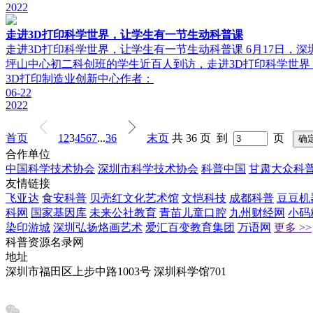
2022
走进3D打印科学世界，让学生有一节生动科普课
走进3D打印科学世界，让学生有一节生动科普课 6月17日，
坪山中心初二科创班的学生近百人到访，走进3D打印科学世
3D打印制造业创新中心
作者：
06-22
2022
首页
1
2
3
4
5
6
7
...
36
末页
共 36 页 到
页
合作单位
中国科学技术协会
深圳市科学技术协会
科普中国
甘肃大众科
友情链接
飞亚达
食安科普
贝壳红文化艺术馆
文恺科技
成都科普
豆豆机
科网
国家基因库
未来公社教育
青苗儿童口腔
九州财经网
小码
染印游城
深圳弘扬烙画艺术
爱汇百变教育集团
万语网
更多 >>
科普资源名录网
地址
深圳市福田区上步中路1003号 深圳科学馆701