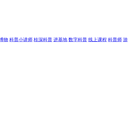
博物
科普小讲师
桂深科普
进基地
数字科普
线上课程
科普师
游