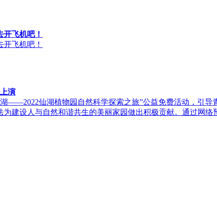
去开飞机吧！
去开飞机吧！
妙上演
 筑梦仙湖——2022仙湖植物园自然科学探索之旅”公益免费活动
法为建设人与自然和谐共生的美丽家园做出积极贡献。通过网络预