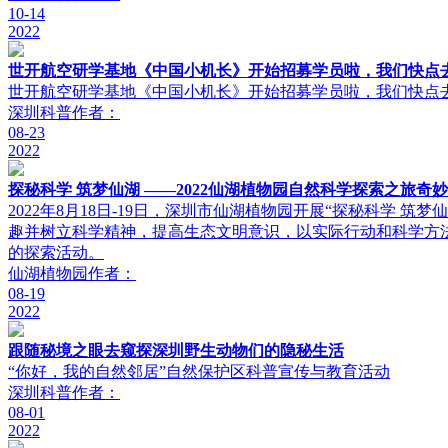
10-14
2022
世开航空研学基地《中国小机长》开始招募学员啦，我们快点
世开航空研学基地《中国小机长》开始招募学员啦，我们快点
深圳科普
作者：
08-23
2022
探秘科学 筑梦仙湖 ——2022仙湖植物园自然科学探索之旅奇
2022年8月18日-19日，深圳市仙湖植物园开展“探秘科学
趣并树立科学精神，提高生态文明意识，以实际行动和科学方
的探索活动。
仙湖植物园
作者：
08-19
2022
跟随秘境之眼去窥探深圳野生动物们的隐秘生活
“你好，我的自然邻居”自然保护区科普宣传与教育活动
深圳科普
作者：
08-01
2022