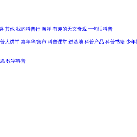
类
其他
我的科普行
海洋
有趣的天文奇观
一句话科普
普大讲堂
嘉年华/集市
科普课堂
进基地
科普产品
科普书籍
少年
愿
数字科普