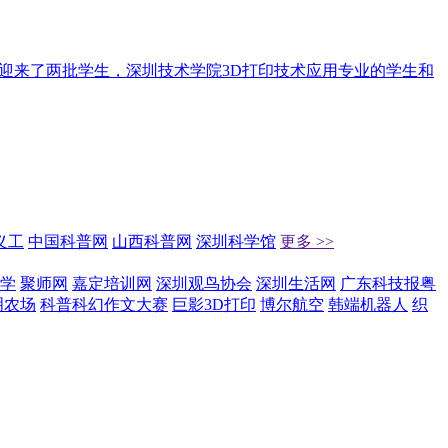
馆又迎来了两批学生，深圳技术学院3D打印技术应用专业的学生和
义工
中国科普网
山西科普网
深圳科学馆
更多 >>
学
聚师网
嘉定培训网
深圳观鸟协会
深圳生活网
广东科技报粤
明农场
科普科幻作文大赛
巨影3D打印
博尔航空
韩端机器人
织