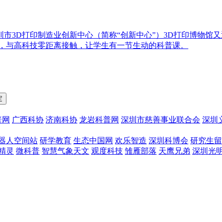
深圳市3D打印制造业创新中心（简称“创新中心”）3D打印博物
界，与高科技零距离接触，让学生有一节生动的科普课。
普网
广西科协
济南科协
龙岩科普网
深圳市慈善事业联合会
深圳
器人空间站
研学教育
生态中国网
欢乐智造
深圳科博会
研究生留
精灵
微科普
智慧气象天文
观度科技
雏雁部落
天鹰兄弟
深圳光