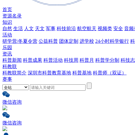
首页
资源名录
知识
自然
生活
人文
天文
军事
科技前沿
航空航天
视频类
安全
音频
活动
研学营/冬夏令营
公益科普
团体定制
进学校
24小时科学银行
科
乐园
资讯
科普新闻
科普成果
科普活动
科技周
科普月
科普学分制
科技志
科教联
科教联简介
深圳市科普教育基地
科普基地
科普师（双证）
赛事
微信咨询
微信咨询