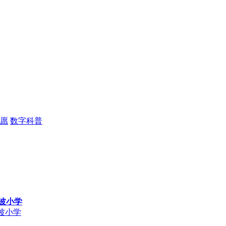
愿
数字科普
碧波小学
波小学