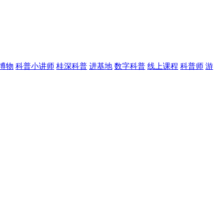
博物
科普小讲师
桂深科普
进基地
数字科普
线上课程
科普师
游