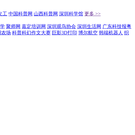
义工
中国科普网
山西科普网
深圳科学馆
更多 >>
学
聚师网
嘉定培训网
深圳观鸟协会
深圳生活网
广东科技报粤
明农场
科普科幻作文大赛
巨影3D打印
博尔航空
韩端机器人
织