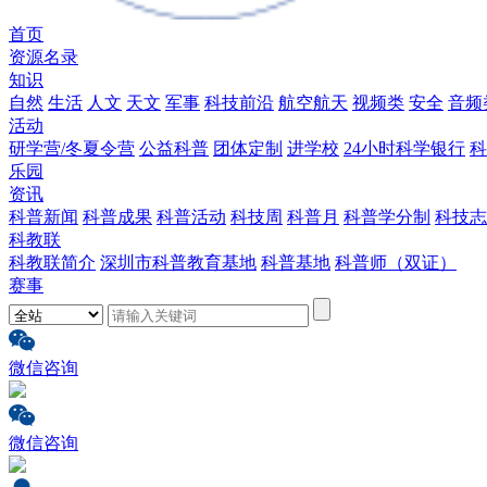
首页
资源名录
知识
自然
生活
人文
天文
军事
科技前沿
航空航天
视频类
安全
音频
活动
研学营/冬夏令营
公益科普
团体定制
进学校
24小时科学银行
科
乐园
资讯
科普新闻
科普成果
科普活动
科技周
科普月
科普学分制
科技志
科教联
科教联简介
深圳市科普教育基地
科普基地
科普师（双证）
赛事
微信咨询
微信咨询