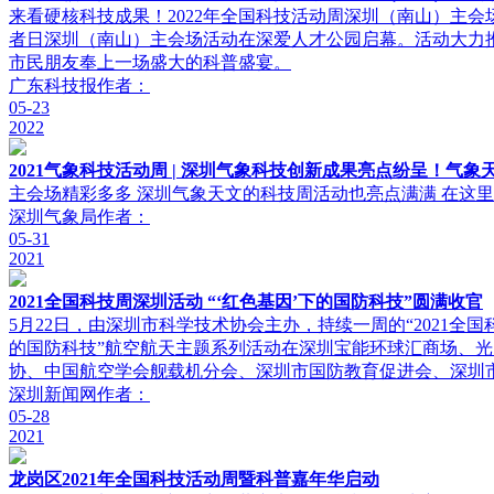
来看硬核科技成果！2022年全国科技活动周深圳（南山）主会场
者日深圳（南山）主会场活动在深爱人才公园启幕。活动大力推
市民朋友奉上一场盛大的科普盛宴。
广东科技报
作者：
05-23
2022
2021气象科技活动周 | 深圳气象科技创新成果亮点纷呈！气
主会场精彩多多 深圳气象天文的科技周活动也亮点满满 在这里
深圳气象局
作者：
05-31
2021
2021全国科技周深圳活动 “‘红色基因’下的国防科技”圆满收官
5月22日，由深圳市科学技术协会主办，持续一周的“2021
的国防科技”航空航天主题系列活动在深圳宝能环球汇商场、
协、中国航空学会舰载机分会、深圳市国防教育促进会、深圳
深圳新闻网
作者：
05-28
2021
龙岗区2021年全国科技活动周暨科普嘉年华启动