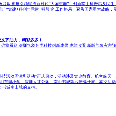
启幕 党建引领锻造新时代“大国重器”，创新南山科普惠及民生。5
广“党建+科创”“党建+科普”的工作格局，聚焦国家重大战略
象天文齐助力，精彩多多！
 你将看到 深圳气象各类科技创新成果 也能收看 新版气象灾害
全国科技活动周深圳活动”正式启动，活动涉及党史教育、航空航
光明东周小学、深圳人才公园、南山书城等地陆续开展。本次活
市书城南山城的支持。