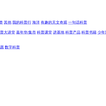
类
其他
我的科普行
海洋
有趣的天文奇观
一句话科普
普大讲堂
嘉年华/集市
科普课堂
进基地
科普产品
科普书籍
少年
愿
数字科普