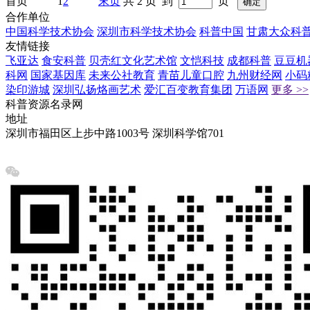
首页
1
2
末页
共 2 页 到
页
合作单位
中国科学技术协会
深圳市科学技术协会
科普中国
甘肃大众科
友情链接
飞亚达
食安科普
贝壳红文化艺术馆
文恺科技
成都科普
豆豆机
科网
国家基因库
未来公社教育
青苗儿童口腔
九州财经网
小码
染印游城
深圳弘扬烙画艺术
爱汇百变教育集团
万语网
更多 >>
科普资源名录网
地址
深圳市福田区上步中路1003号 深圳科学馆701