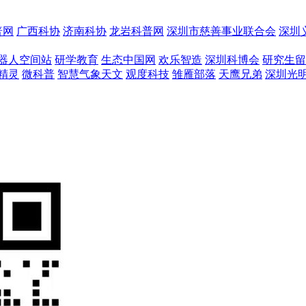
普网
广西科协
济南科协
龙岩科普网
深圳市慈善事业联合会
深圳
器人空间站
研学教育
生态中国网
欢乐智造
深圳科博会
研究生留
精灵
微科普
智慧气象天文
观度科技
雏雁部落
天鹰兄弟
深圳光