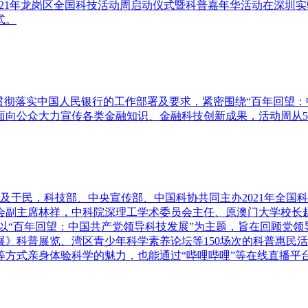
2021年龙岗区全国科技活动周启动仪式暨科普嘉年华活动在深
式。
全面贯彻落实中国人民银行的工作部署及要求，紧密围绕“百年回望
向公众大力宣传各类金融知识、金融科技创新成果，活动周从5月
及于民，科技部、中央宣传部、中国科协共同主办2021年全国科技
会副主席林祥，中科院深理工学术委员会主任、原澳门大学校长
以“百年回望：中国共产党领导科技发展”为主题，旨在回顾党
》科普展览、湾区青少年科学素养论坛等150场次的科普惠民
等方式亲身体验科学的魅力，也能通过“哔哩哔哩”等在线直播平