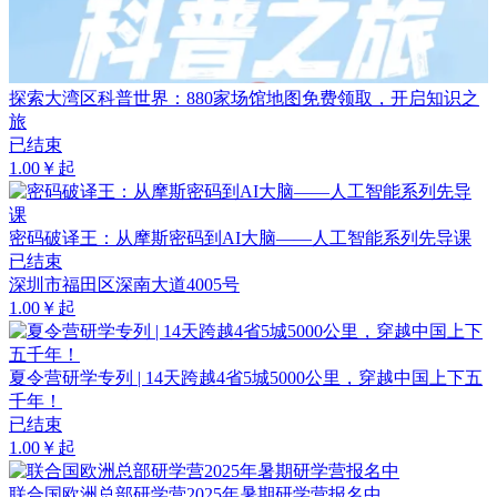
探索大湾区科普世界：880家场馆地图免费领取，开启知识之
旅
已结束
1.00￥起
密码破译王：从摩斯密码到AI大脑——人工智能系列先导课
已结束
深圳市福田区深南大道4005号
1.00￥起
夏令营研学专列 | 14天跨越4省5城5000公里，穿越中国上下五
千年！
已结束
1.00￥起
联合国欧洲总部研学营2025年暑期研学营报名中