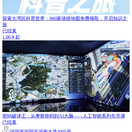
探索大湾区科普世界：880家场馆地图免费领取，开启知识之
旅
已结束
1.00￥起
密码破译王：从摩斯密码到AI大脑——人工智能系列先导课
已结束
深圳市福田区深南大道4005号