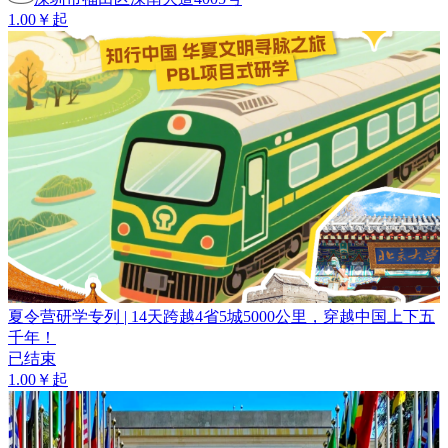
1.00￥起
夏令营研学专列 | 14天跨越4省5城5000公里，穿越中国上下五
千年！
已结束
1.00￥起