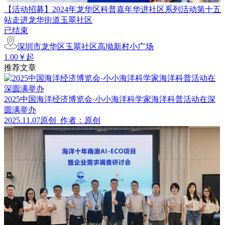
【活动招募】2024年龙华区科普嘉年华进社区系列活动第十五
站走进龙华街道玉翠社区
已结束
深圳市龙华区玉翠社区高坳新村小广场
1.00￥起
推荐文章
2025中国海洋经济博览会·小小海洋科学家海洋科普活动在深
圆满举办
2025.11.07
原创
作者：原创