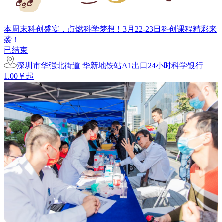
本周末科创盛宴，点燃科学梦想！3月22-23日科创课程精彩来
袭！
已结束
深圳市华强北街道 华新地铁站A1出口24小时科学银行
1.00￥起