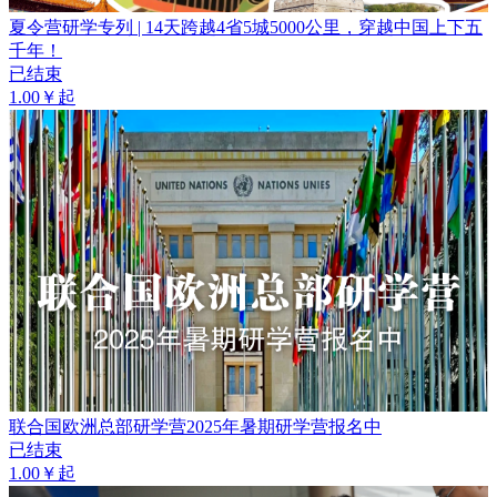
夏令营研学专列 | 14天跨越4省5城5000公里，穿越中国上下五
千年！
已结束
1.00￥起
联合国欧洲总部研学营2025年暑期研学营报名中
已结束
1.00￥起