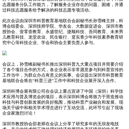
志愿服务分队工作能力，了解服务企业存在的问题、困难，并通
过科技志愿服务给予解决的科技志愿专项活动。
此次会议由深圳市科普教育基地联合会副秘书长孙雪峰主持，科
博会组委会、深圳技师学院、华友会、大数据促进会、深圳市教
授协会、壹零壹教育、永盛世纪、捷顺科技、吾同教育、未来男
儿教育科技、龙堂农业、民生银行、趸实青少年科技素养教育研
究中心等科技企业、学会和协会主要负责人参与。
会议上，孙雪峰副秘书长推出深圳科普九大重点项目并简要介绍
了各个项目合作的方式，各企业表示非常愿意参与到科普宣传的
工作当中，为群众办点有意义的实事。会议提出深圳市科普教育
基地联合会将在“科普三进”工作中和科技企业展开深入合作。
深圳科博会展有限公司在会议上重点宣讲了中国（深圳）科学技
术应用与普及博览会的项目，表示深圳科博会将致力于营造推动
科技与科普创新发展的良好氛围，推动科普产业融合和发展。现
场关于碳中和相关学术理念进行了互动交流，此环节引起了现场
企业家激烈讨论！
深圳市教授协会邵老师在会议上分享了研究多年的无坝发电技