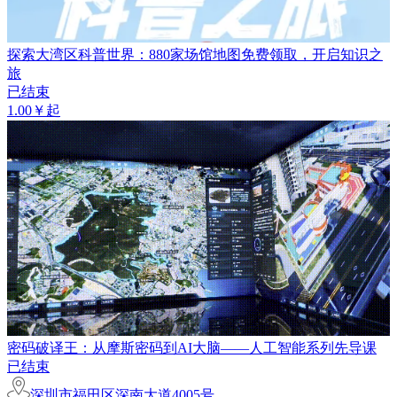
探索大湾区科普世界：880家场馆地图免费领取，开启知识之
旅
已结束
1.00￥起
密码破译王：从摩斯密码到AI大脑——人工智能系列先导课
已结束
深圳市福田区深南大道4005号