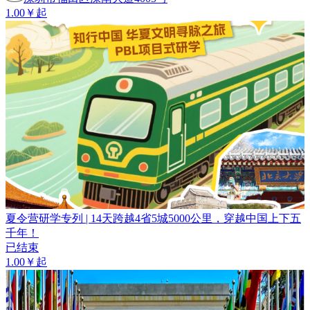
1.00￥起
夏令营研学专列 | 14天跨越4省5城5000公里，穿越中国上下五
千年！
已结束
1.00￥起