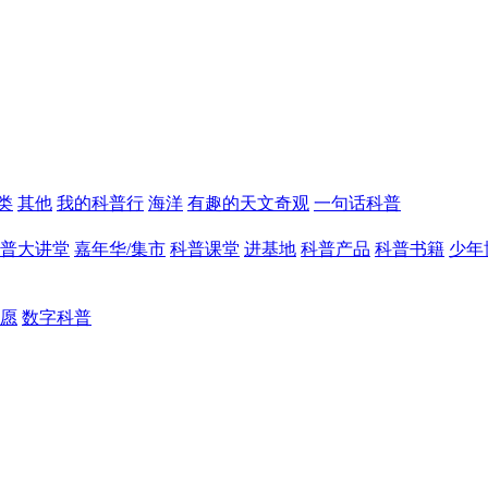
类
其他
我的科普行
海洋
有趣的天文奇观
一句话科普
普大讲堂
嘉年华/集市
科普课堂
进基地
科普产品
科普书籍
少年
愿
数字科普