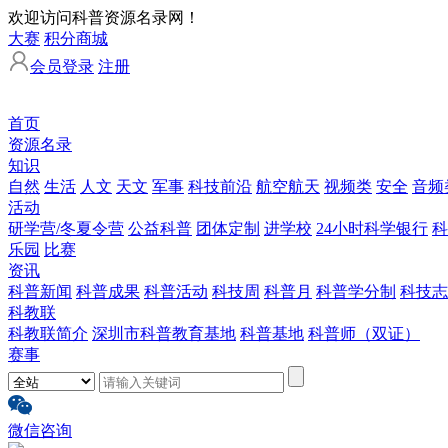
欢迎访问科普资源名录网！
大赛
积分商城
会员登录
注册
首页
资源名录
知识
自然
生活
人文
天文
军事
科技前沿
航空航天
视频类
安全
音频
活动
研学营/冬夏令营
公益科普
团体定制
进学校
24小时科学银行
科
乐园
比赛
资讯
科普新闻
科普成果
科普活动
科技周
科普月
科普学分制
科技志
科教联
科教联简介
深圳市科普教育基地
科普基地
科普师（双证）
赛事
微信咨询