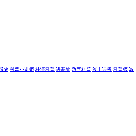
博物
科普小讲师
桂深科普
进基地
数字科普
线上课程
科普师
游