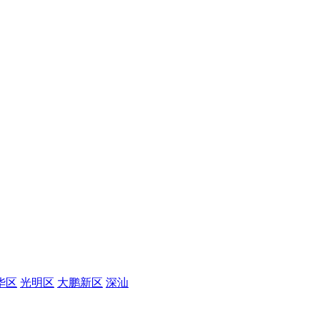
华区
光明区
大鹏新区
深汕