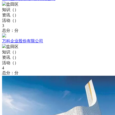
盐田区
知识（
）
资讯（
）
活动（
）
3
总分：分
万科企业股份有限公司
盐田区
知识（
）
资讯（
）
活动（
）
4
总分：分