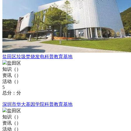
盐田区垃圾焚烧发电科普教育基地
盐田区
知识（
）
资讯（
）
活动（
）
5
总分：分
深圳市华大基因学院科普教育基地
盐田区
知识（
）
资讯（
）
活动（
）