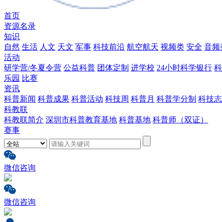
首页
资源名录
知识
自然
生活
人文
天文
军事
科技前沿
航空航天
视频类
安全
音频
活动
研学营/冬夏令营
公益科普
团体定制
进学校
24小时科学银行
科
乐园
比赛
资讯
科普新闻
科普成果
科普活动
科技周
科普月
科普学分制
科技志
科教联
科教联简介
深圳市科普教育基地
科普基地
科普师（双证）
赛事
微信咨询
微信咨询