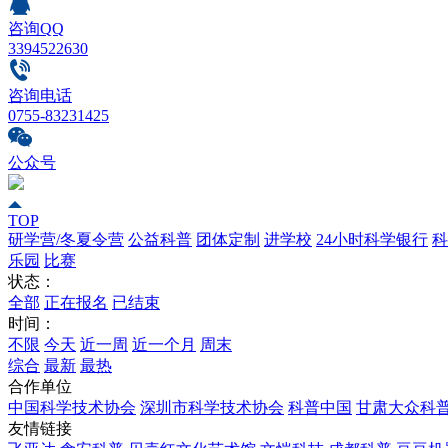
咨询QQ
3394522630
咨询电话
0755-83231425
公众号
TOP
研学营/冬夏令营
公益科普
团体定制
进学校
24小时科学银行
科
乐园
比赛
状态：
全部
正在报名
已结束
时间：
不限
今天
近一周
近一个月
周末
综合
最新
最热
合作单位
中国科学技术协会
深圳市科学技术协会
科普中国
甘肃大众科
友情链接