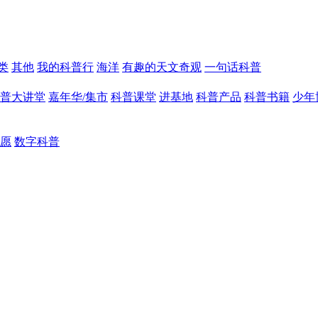
类
其他
我的科普行
海洋
有趣的天文奇观
一句话科普
普大讲堂
嘉年华/集市
科普课堂
进基地
科普产品
科普书籍
少年
愿
数字科普