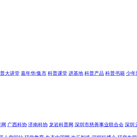
普大讲堂
嘉年华/集市
科普课堂
进基地
科普产品
科普书籍
少年
普网
广西科协
济南科协
龙岩科普网
深圳市慈善事业联合会
深圳