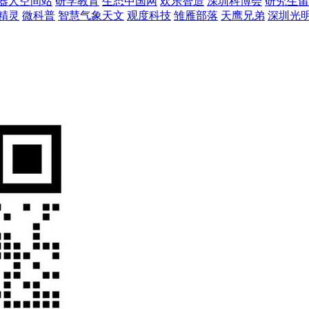
器人空间站
研学教育
生态中国网
欢乐智造
深圳科博会
研究生留
精灵
微科普
智慧气象天文
观度科技
雏雁部落
天鹰兄弟
深圳光