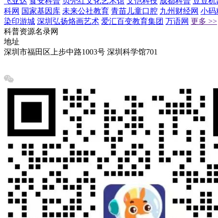
飞亚达
食安科普
贝壳红文化艺术馆
文恺科技
成都科普
豆豆机
科网
国家基因库
未来公社教育
青苗儿童口腔
九州财经网
小码
染印游城
深圳弘扬烙画艺术
爱汇百变教育集团
万语网
更多 >>
科普资源名录网
地址
深圳市福田区上步中路1003号 深圳科学馆701