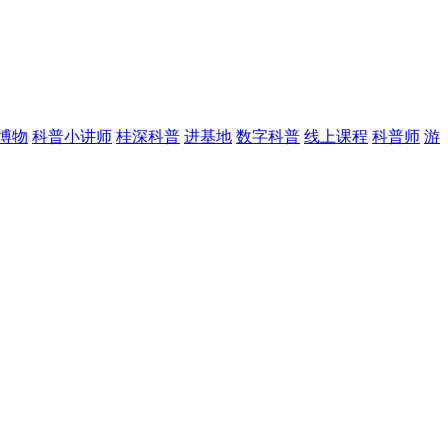
博物
科普小讲师
桂深科普
进基地
数字科普
线上课程
科普师
游