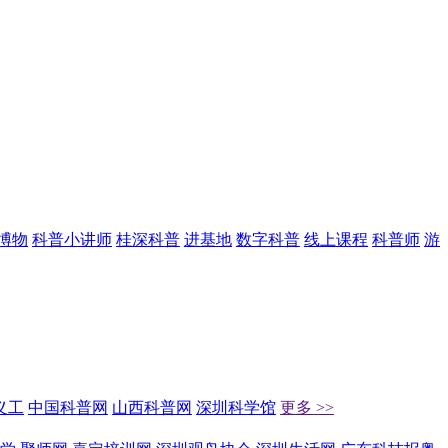
博物
科普小讲师
桂深科普
进基地
数字科普
线上课程
科普师
游
义工
中国科普网
山西科普网
深圳科学馆
更多 >>