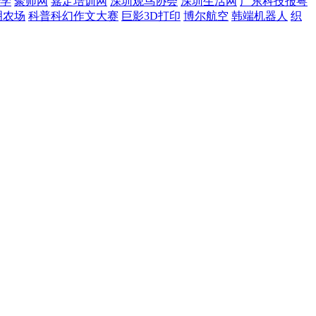
学
聚师网
嘉定培训网
深圳观鸟协会
深圳生活网
广东科技报粤
明农场
科普科幻作文大赛
巨影3D打印
博尔航空
韩端机器人
织