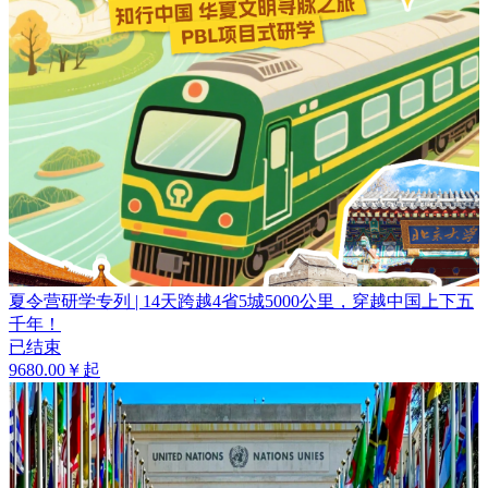
夏令营研学专列 | 14天跨越4省5城5000公里，穿越中国上下五
千年！
已结束
9680.00￥起