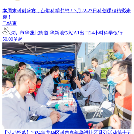
本周末科创盛宴，点燃科学梦想！3月22-23日科创课程精彩来
袭！
已结束
深圳市华强北街道 华新地铁站A1出口24小时科学银行
50.00￥起
【活动招募】2024年龙华区科普嘉年华进社区系列活动第十五