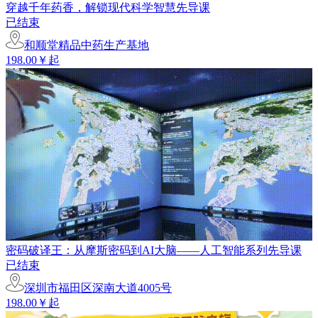
穿越千年药香，解锁现代科学智慧先导课
已结束
和顺堂精品中药生产基地
198.00￥起
密码破译王：从摩斯密码到AI大脑——人工智能系列先导课
已结束
深圳市福田区深南大道4005号
198.00￥起