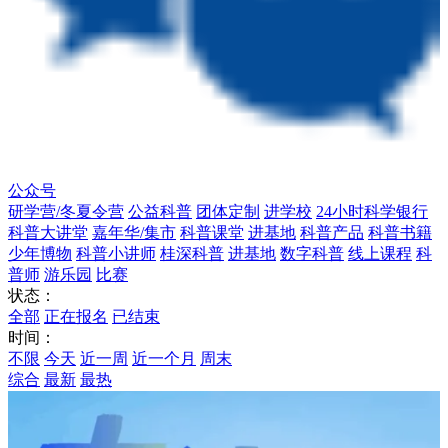
公众号
研学营/冬夏令营
公益科普
团体定制
进学校
24小时科学银行
科普大讲堂
嘉年华/集市
科普课堂
进基地
科普产品
科普书籍
少年博物
科普小讲师
桂深科普
进基地
数字科普
线上课程
科
普师
游乐园
比赛
状态：
全部
正在报名
已结束
时间：
不限
今天
近一周
近一个月
周末
综合
最新
最热