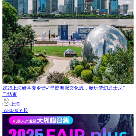
2025上海研学夏令营-“寻迹海派文化源，畅玩梦幻迪士尼”
已结束
上海
5580.00￥起