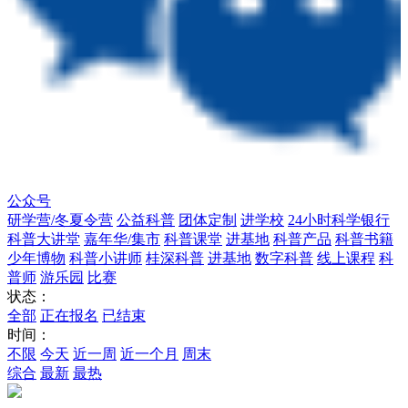
公众号
研学营/冬夏令营
公益科普
团体定制
进学校
24小时科学银行
科普大讲堂
嘉年华/集市
科普课堂
进基地
科普产品
科普书籍
少年博物
科普小讲师
桂深科普
进基地
数字科普
线上课程
科
普师
游乐园
比赛
状态：
全部
正在报名
已结束
时间：
不限
今天
近一周
近一个月
周末
综合
最新
最热