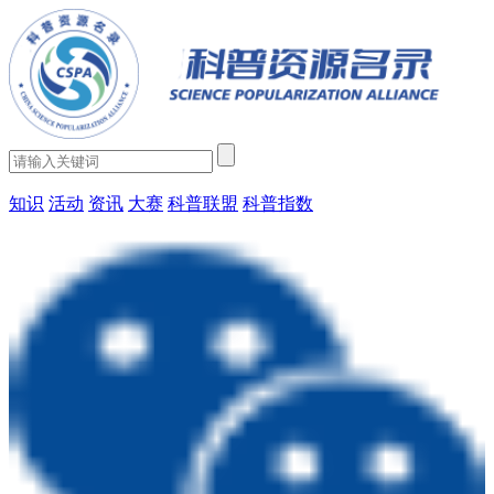
知识
活动
资讯
大赛
科普联盟
科普指数