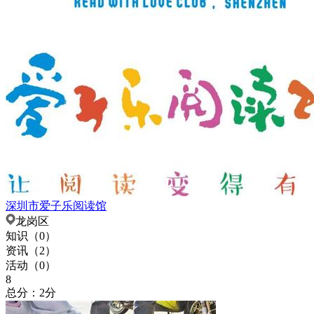
深圳市爱子乐阅读馆
龙岗区
知识（
0
）
资讯（
2
）
活动（
0
）
8
总分：2分