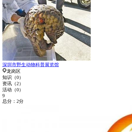
深圳市野生动物科普展览馆
龙岗区
知识（
0
）
资讯（
2
）
活动（
0
）
9
总分：2分