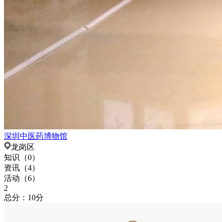
深圳中医药博物馆
龙岗区
知识（
0
）
资讯（
4
）
活动（
6
）
2
总分：10分