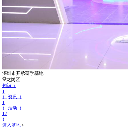
深圳市开承研学基地
龙岗区
知识（
1
）
资讯（
1
）
活动（
12
）
进入基地