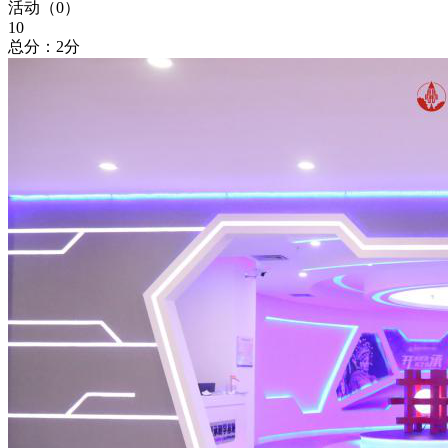
活动（
0
）
10
总分：2分