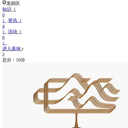
龙岗区
知识（
0
）
资讯（
4
）
活动（
6
）
进入基地
2
总分：10分