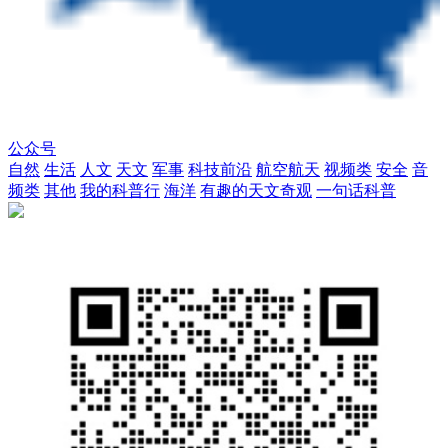
公众号
自然
生活
人文
天文
军事
科技前沿
航空航天
视频类
安全
音
频类
其他
我的科普行
海洋
有趣的天文奇观
一句话科普