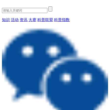
知识
活动
资讯
大赛
科普联盟
科普指数