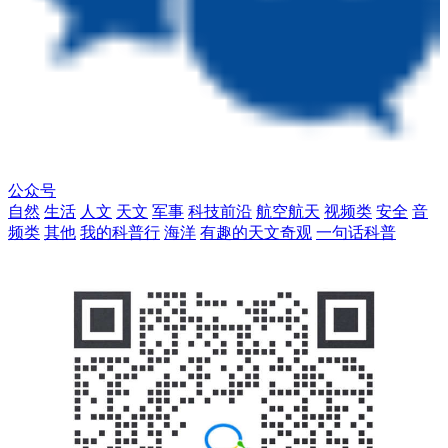
公众号
自然
生活
人文
天文
军事
科技前沿
航空航天
视频类
安全
音
频类
其他
我的科普行
海洋
有趣的天文奇观
一句话科普