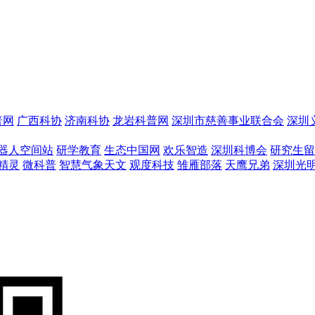
普网
广西科协
济南科协
龙岩科普网
深圳市慈善事业联合会
深圳
器人空间站
研学教育
生态中国网
欢乐智造
深圳科博会
研究生留
精灵
微科普
智慧气象天文
观度科技
雏雁部落
天鹰兄弟
深圳光