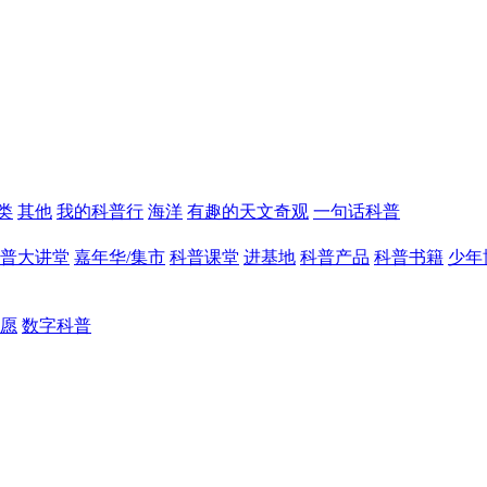
类
其他
我的科普行
海洋
有趣的天文奇观
一句话科普
普大讲堂
嘉年华/集市
科普课堂
进基地
科普产品
科普书籍
少年
愿
数字科普