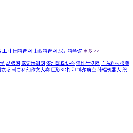
义工
中国科普网
山西科普网
深圳科学馆
更多 >>
学
聚师网
嘉定培训网
深圳观鸟协会
深圳生活网
广东科技报粤
明农场
科普科幻作文大赛
巨影3D打印
博尔航空
韩端机器人
织