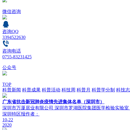
微信咨询
咨询QQ
3394522630
咨询电话
0755-83231425
公众号
TOP
科普新闻
科普成果
科普活动
科技周
科普月
科普学分制
科技志
广东省抗击新冠肺炎疫情先进集体名单（深圳市）
深圳市万厦居业有限公司 深圳市罗湖医院集团医学检验实验室
深圳特区报
作者：
10-22
2020