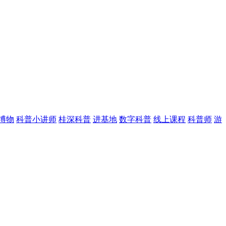
博物
科普小讲师
桂深科普
进基地
数字科普
线上课程
科普师
游