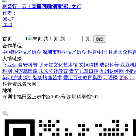
科普行、云上直播回顾|消毒清洁之行
作者：
06-17
2020
首页
1
末页
共 1 页 到
页
合作单位
中国科学技术协会
深圳市科学技术协会
科普中国
甘肃大众科
友情链接
飞亚达
食安科普
贝壳红文化艺术馆
文恺科技
成都科普
豆豆机
科网
国家基因库
未来公社教育
青苗儿童口腔
九州财经网
小码
染印游城
深圳弘扬烙画艺术
爱汇百变教育集团
万语网
更多 >>
科普资源名录网
地址
深圳市福田区上步中路1003号 深圳科学馆701