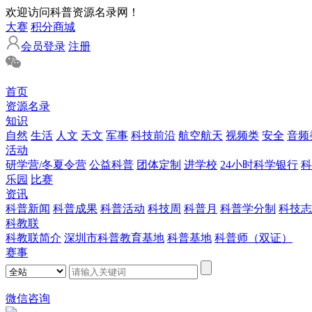
欢迎访问科普资源名录网！
大赛
积分商城
会员登录
注册
首页
资源名录
知识
自然
生活
人文
天文
军事
科技前沿
航空航天
视频类
安全
音频
活动
研学营/冬夏令营
公益科普
团体定制
进学校
24小时科学银行
科
乐园
比赛
资讯
科普新闻
科普成果
科普活动
科技周
科普月
科普学分制
科技志
科教联
科教联简介
深圳市科普教育基地
科普基地
科普师（双证）
赛事
微信咨询