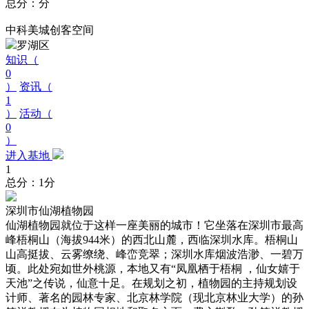
总分：分
中科美城创客空间
罗湖区
知识（
0
）
资讯（
1
）
活动（
0
）
进入基地
1
总分：1分
深圳市仙湖植物园
仙湖植物园就位于这样一座美丽的城市！它坐落在深圳市最高
峰梧桐山（海拔944米）的西北山麓，西临深圳水库。梧桐山
山高挺拔、云雾缭绕、峰峦竞翠；深圳水库烟波浩渺、一碧万
顷。此处宛如世外桃源，本地又有“凤凰栖于梧桐 ，仙女嬉于
天池”之传说，仙意十足。在规划之初，植物园的主持规划设
计师、著名的园林专家、北京林学院（现北京林业大学）的孙