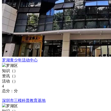
罗湖青少年活动中心
罗湖区
知识（
）
资讯（
）
活动（
）
4
总分：分
深圳市三模科普教育基地
罗湖区