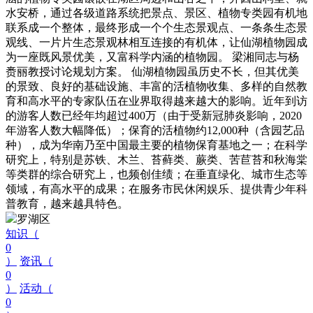
水安桥，通过各级道路系统把景点、景区、植物专类园有机地
联系成一个整体，最终形成一个个生态景观点、一条条生态景
观线、一片片生态景观林相互连接的有机体，让仙湖植物园成
为一座既风景优美，又富科学内涵的植物园。 梁湘同志与杨
赉丽教授讨论规划方案。 仙湖植物园虽历史不长，但其优美
的景致、良好的基础设施、丰富的活植物收集、多样的自然教
育和高水平的专家队伍在业界取得越来越大的影响。近年到访
的游客人数已经年均超过400万（由于受新冠肺炎影响，2020
年游客人数大幅降低）；保育的活植物约12,000种（含园艺品
种），成为华南乃至中国最主要的植物保育基地之一；在科学
研究上，特别是苏铁、木兰、苔藓类、蕨类、苦苣苔和秋海棠
等类群的综合研究上，也频创佳绩；在垂直绿化、城市生态等
领域，有高水平的成果；在服务市民休闲娱乐、提供青少年科
普教育，越来越具特色。
罗湖区
知识（
0
）
资讯（
0
）
活动（
0