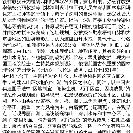
筱祥教授在为植物园相地和取名方面，费心斟酌。孙筱祥教授
率领杨赉丽教授等北林深圳设计组工作人员在深圳园林集团冯
良才工程师等的带领下，调研了深圳的自然环境，选定莲塘大
坑塘为植物园选址的理想位置。经当时深圳市委主要领导梁湘
同志等的确认批准，将原规划在莲花山建的植物园迁至此处，
并由孙教授主持完成了选址规划。孙教授在勘察梧桐山脉和大
坑塘地区的山势地形后，认为这里山环水抱、灵气十足，命名
为“仙湖”。 仙湖植物园占地668公顷，整体地势为中间低，四
周高，由山地、丘陵、水体等组成，地形多变，具有良好的自
然山水骨架。在植物园的规划设计阶段，孟兆祯教授（现为中
国工程院院士）主持总体规划设计。依据我国古代重要的园林
理论和造园专著《园冶》（明代计成著，成书于1631年）
中“相地合宜、构园得体”的理念，从相地和构园这两方面入
手，构建以山环水抱的“仙湖”为全园之中心。同时，以中国古
典造园手法中“因地制宜、随势生机、巧于因借、因境成景”的
理法作为规划设计指导思想，在景观视线良好的近水区、山腰
和一些小山头处设置亭、台、楼、阁，成为景观点，建筑以北
方平正、稳重、大方风格为主，白墙黄瓦（琉璃瓦）。在观景
点，近观秀丽仙湖，远眺巍巍群山、深圳水库和市中心区，达
到了“极目所至、晴峦耸秀、绀宇凌空”的景观效果；在此基础
上，秉承“结合自然、尊重自然”的观念，将一个个富有科学内
涵的植物专类园镶嵌在湖区周边和山谷之中，并因山构室、就