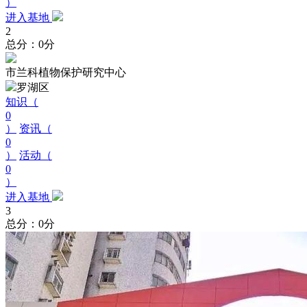
）
进入基地
2
总分：0分
市兰科植物保护研究中心
罗湖区
知识（
0
）
资讯（
0
）
活动（
0
）
进入基地
3
总分：0分