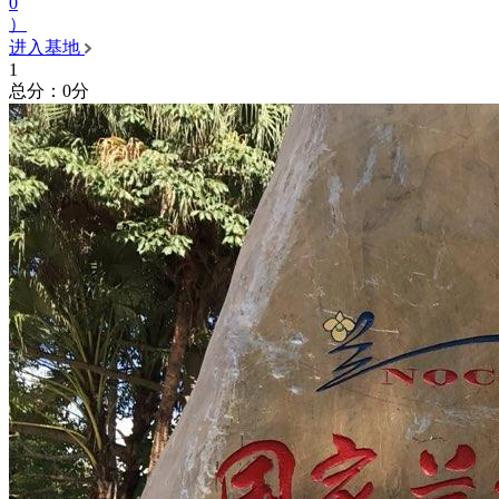
0
）
进入基地
1
总分：0分