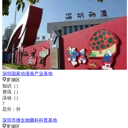
深圳国家动漫画产业基地
罗湖区
知识（
）
资讯（
）
活动（
）
7
总分：分
深圳市微生物菌科科普基地
罗湖区