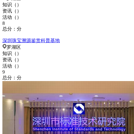
知识（
）
资讯（
）
活动（
）
8
总分：分
深圳珠宝溯源鉴赏科普基地
罗湖区
知识（
）
资讯（
）
活动（
）
9
总分：分