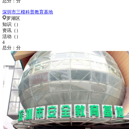
总分：分
深圳市三模科普教育基地
罗湖区
知识（
）
资讯（
）
活动（
）
4
总分：分