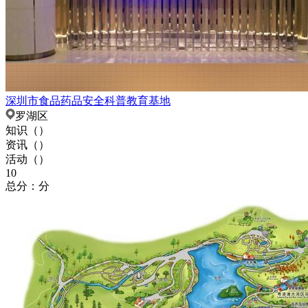
深圳市食品药品安全科普教育基地
罗湖区
知识（
）
资讯（
）
活动（
）
10
总分：分