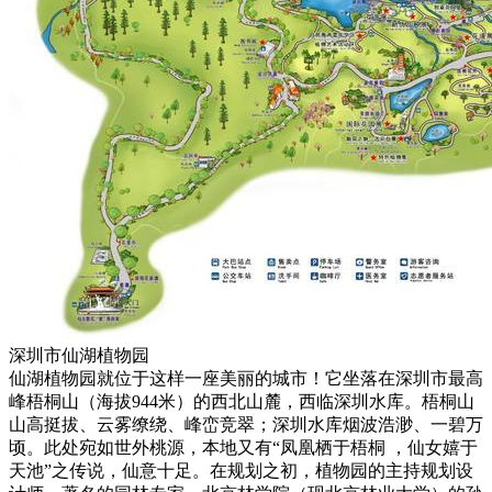
深圳市仙湖植物园
仙湖植物园就位于这样一座美丽的城市！它坐落在深圳市最高
峰梧桐山（海拔944米）的西北山麓，西临深圳水库。梧桐山
山高挺拔、云雾缭绕、峰峦竞翠；深圳水库烟波浩渺、一碧万
顷。此处宛如世外桃源，本地又有“凤凰栖于梧桐 ，仙女嬉于
天池”之传说，仙意十足。在规划之初，植物园的主持规划设