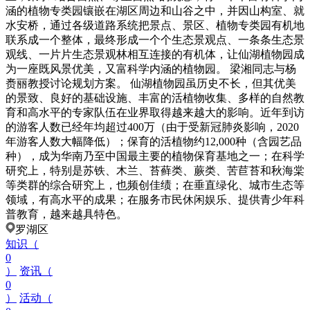
涵的植物专类园镶嵌在湖区周边和山谷之中，并因山构室、就
水安桥，通过各级道路系统把景点、景区、植物专类园有机地
联系成一个整体，最终形成一个个生态景观点、一条条生态景
观线、一片片生态景观林相互连接的有机体，让仙湖植物园成
为一座既风景优美，又富科学内涵的植物园。 梁湘同志与杨
赉丽教授讨论规划方案。 仙湖植物园虽历史不长，但其优美
的景致、良好的基础设施、丰富的活植物收集、多样的自然教
育和高水平的专家队伍在业界取得越来越大的影响。近年到访
的游客人数已经年均超过400万（由于受新冠肺炎影响，2020
年游客人数大幅降低）；保育的活植物约12,000种（含园艺品
种），成为华南乃至中国最主要的植物保育基地之一；在科学
研究上，特别是苏铁、木兰、苔藓类、蕨类、苦苣苔和秋海棠
等类群的综合研究上，也频创佳绩；在垂直绿化、城市生态等
领域，有高水平的成果；在服务市民休闲娱乐、提供青少年科
普教育，越来越具特色。
罗湖区
知识（
0
）
资讯（
0
）
活动（