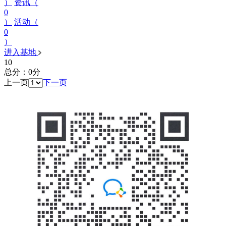
）
资讯（
0
）
活动（
0
）
进入基地
10
总分：0分
上一页
下一页