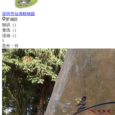
深圳市仙湖植物园
罗湖区
知识（
）
资讯（
）
活动（
）
1
总分：分