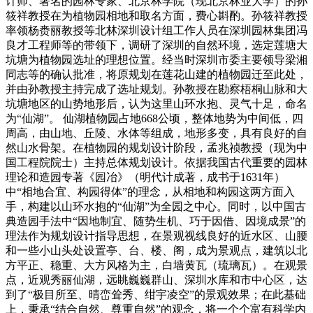
计师、著名的园林专家、北京林学院（现北京林业大学）的孙
筱祥教授在为植物园相地和取名方面，费心斟酌。孙筱祥教授
率领杨赉丽教授等北林深圳设计组工作人员在深圳园林集团冯
良才工程师等的带领下，调研了深圳的自然环境，选定莲塘大
坑塘为植物园选址的理想位置。经当时深圳市委主要领导梁湘
同志等的确认批准，将原规划在莲花山建的植物园迁至此处，
并由孙教授主持完成了选址规划。孙教授在勘察梧桐山脉和大
坑塘地区的山势地形后，认为这里山环水抱、灵气十足，命名
为“仙湖”。 仙湖植物园占地668公顷，整体地势为中间低，四
周高，由山地、丘陵、水体等组成，地形多变，具有良好的自
然山水骨架。在植物园的规划设计阶段，孟兆祯教授（现为中
国工程院院士）主持总体规划设计。依据我国古代重要的园林
理论和造园专著《园冶》（明代计成著，成书于1631年）
中“相地合宜、构园得体”的理念，从相地和构园这两方面入
手，构建以山环水抱的“仙湖”为全园之中心。同时，以中国古
典造园手法中“因地制宜、随势生机、巧于因借、因境成景”的
理法作为规划设计指导思想，在景观视线良好的近水区、山腰
和一些小山头处设置亭、台、楼、阁，成为景观点，建筑以北
方平正、稳重、大方风格为主，白墙黄瓦（琉璃瓦）。在观景
点，近观秀丽仙湖，远眺巍巍群山、深圳水库和市中心区，达
到了“极目所至、晴峦耸秀、绀宇凌空”的景观效果；在此基础
上，秉承“结合自然、尊重自然”的观念，将一个个富有科学内