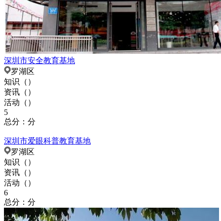
深圳市安全教育基地
罗湖区
知识（
）
资讯（
）
活动（
）
5
总分：分
深圳市爱眼科普教育基地
罗湖区
知识（
）
资讯（
）
活动（
）
6
总分：分