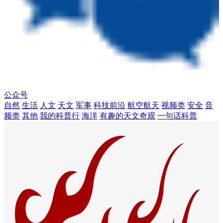
公众号
自然
生活
人文
天文
军事
科技前沿
航空航天
视频类
安全
音
频类
其他
我的科普行
海洋
有趣的天文奇观
一句话科普