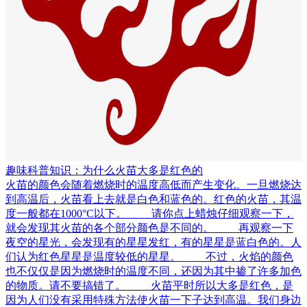
趣味科普知识：为什么火苗大多是红色的
火苗的颜色会随着燃烧时的温度高低而产生变化。一旦燃烧达
到高温后，火苗看上去就是白色和蓝色的。红色的火苗，其温
度一般都在1000°C以下。 请你点上蜡烛仔细观察一下，
就会发现其火苗的各个部分颜色是不同的。 再观察一下
夜空的星光，会发现有的星星发红，有的星星是蓝白色的。人
们认为红色星星是温度较低的星星。 不过，火焰的颜色
也不仅仅是因为燃烧时的温度不同，还因为其中掺了许多加色
的物质。请不要搞错了。 火苗平时所以大多是红色，是
因为人们没有采用特殊方法使火苗一下子达到高温。我们身边