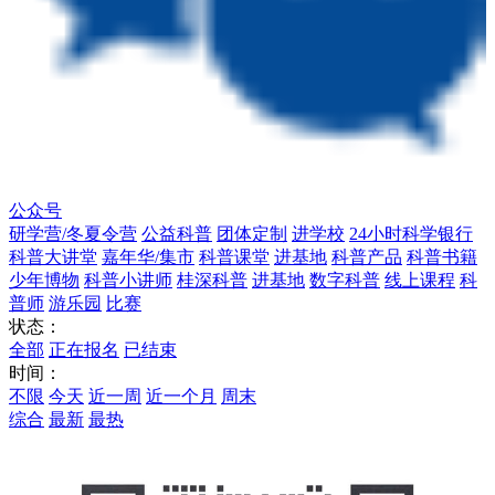
公众号
研学营/冬夏令营
公益科普
团体定制
进学校
24小时科学银行
科普大讲堂
嘉年华/集市
科普课堂
进基地
科普产品
科普书籍
少年博物
科普小讲师
桂深科普
进基地
数字科普
线上课程
科
普师
游乐园
比赛
状态：
全部
正在报名
已结束
时间：
不限
今天
近一周
近一个月
周末
综合
最新
最热