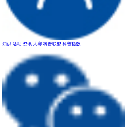
知识
活动
资讯
大赛
科普联盟
科普指数