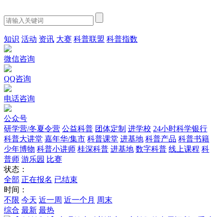
知识
活动
资讯
大赛
科普联盟
科普指数
微信咨询
QQ咨询
电话咨询
公众号
研学营/冬夏令营
公益科普
团体定制
进学校
24小时科学银行
科普大讲堂
嘉年华/集市
科普课堂
进基地
科普产品
科普书籍
少年博物
科普小讲师
桂深科普
进基地
数字科普
线上课程
科
普师
游乐园
比赛
状态：
全部
正在报名
已结束
时间：
不限
今天
近一周
近一个月
周末
综合
最新
最热