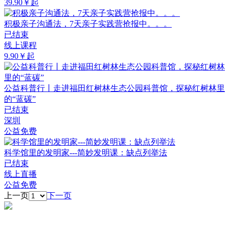
39.90￥起
积极亲子沟通法，7天亲子实践营抢报中。。。
已结束
线上课程
9.90￥起
公益科普行丨走进福田红树林生态公园科普馆，探秘红树林里
的“蓝碳”
已结束
深圳
公益免费
科学馆里的发明家---简妙发明课：缺点列举法
已结束
线上直播
公益免费
上一页
下一页