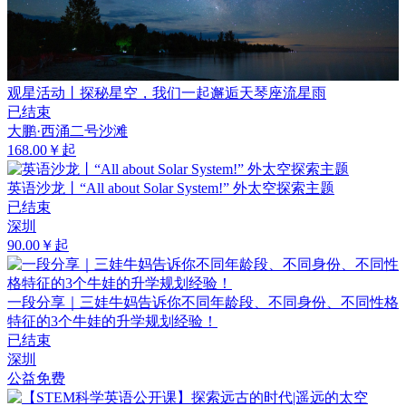
观星活动丨探秘星空，我们一起邂逅天琴座流星雨
已结束
大鹏·西涌二号沙滩
168.00￥起
英语沙龙丨“All about Solar System!” 外太空探索主题
已结束
深圳
90.00￥起
一段分享｜三娃牛妈告诉你不同年龄段、不同身份、不同性格
特征的3个牛娃的升学规划经验！
已结束
深圳
公益免费