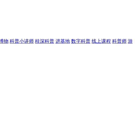
博物
科普小讲师
桂深科普
进基地
数字科普
线上课程
科普师
游