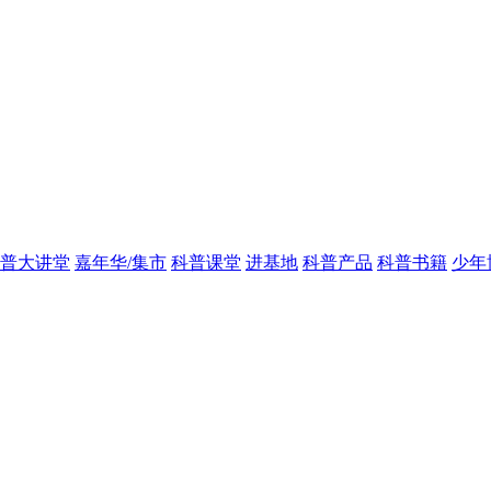
普大讲堂
嘉年华/集市
科普课堂
进基地
科普产品
科普书籍
少年