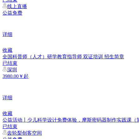
线上直播
公益免费
详细
收藏
全国科普师（人才）研学教育指导师 双证培训 招生简章
已结束
深圳
3980.00￥起
详细
收藏
公益活动丨少儿科学设计免费体验，摩斯密码器制作实践课（
已结束
齿轮梨创客空间