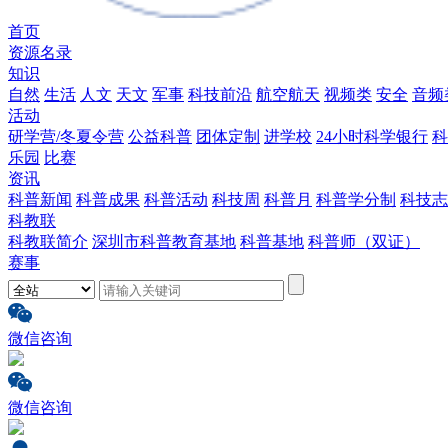
首页
资源名录
知识
自然
生活
人文
天文
军事
科技前沿
航空航天
视频类
安全
音频
活动
研学营/冬夏令营
公益科普
团体定制
进学校
24小时科学银行
科
乐园
比赛
资讯
科普新闻
科普成果
科普活动
科技周
科普月
科普学分制
科技志
科教联
科教联简介
深圳市科普教育基地
科普基地
科普师（双证）
赛事
微信咨询
微信咨询