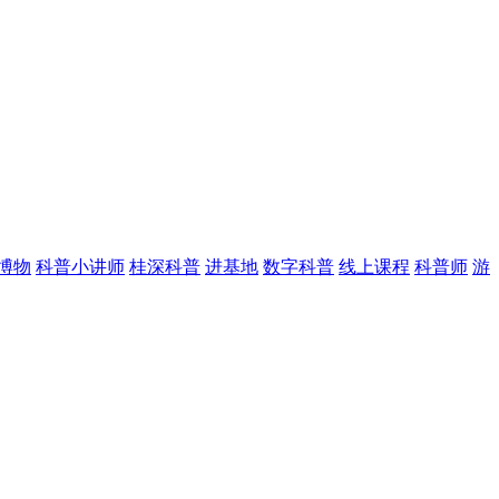
博物
科普小讲师
桂深科普
进基地
数字科普
线上课程
科普师
游