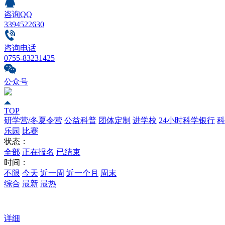
咨询QQ
3394522630
咨询电话
0755-83231425
公众号
TOP
研学营/冬夏令营
公益科普
团体定制
进学校
24小时科学银行
科
乐园
比赛
状态：
全部
正在报名
已结束
时间：
不限
今天
近一周
近一个月
周末
综合
最新
最热
详细