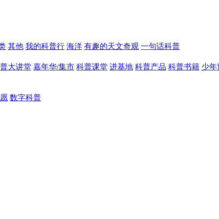
类
其他
我的科普行
海洋
有趣的天文奇观
一句话科普
普大讲堂
嘉年华/集市
科普课堂
进基地
科普产品
科普书籍
少年
愿
数字科普