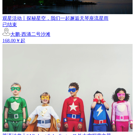
观星活动丨探秘星空，我们一起邂逅天琴座流星雨
已结束
大鹏·西涌二号沙滩
168.00￥起