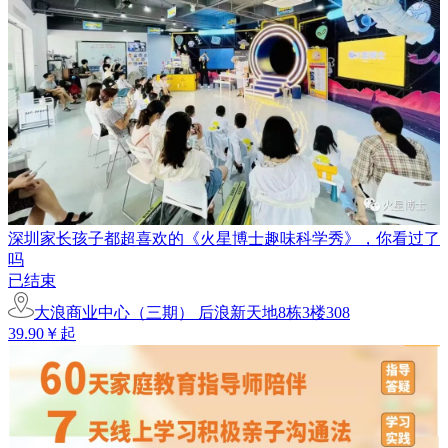
深圳家长孩子都超喜欢的《火星博士趣味科学秀》，你看过了
吗
已结束
大浪商业中心（三期） 后浪新天地8栋3楼308
39.90￥起