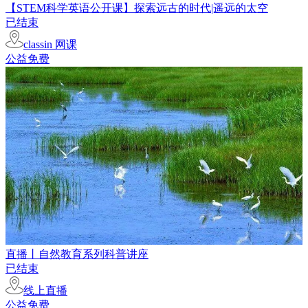
【STEM科学英语公开课】探索远古的时代|遥远的太空
已结束
classin 网课
公益免费
直播丨自然教育系列科普讲座
已结束
线上直播
公益免费