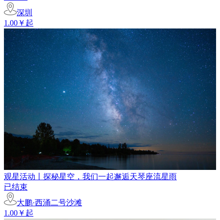
深圳
1.00￥起
观星活动丨探秘星空，我们一起邂逅天琴座流星雨
已结束
大鹏·西涌二号沙滩
1.00￥起