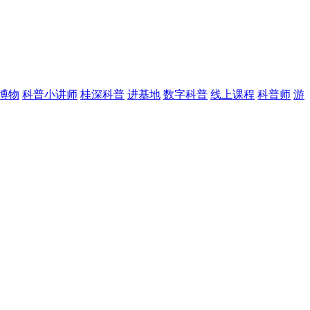
博物
科普小讲师
桂深科普
进基地
数字科普
线上课程
科普师
游