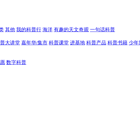
类
其他
我的科普行
海洋
有趣的天文奇观
一句话科普
普大讲堂
嘉年华/集市
科普课堂
进基地
科普产品
科普书籍
少年
愿
数字科普