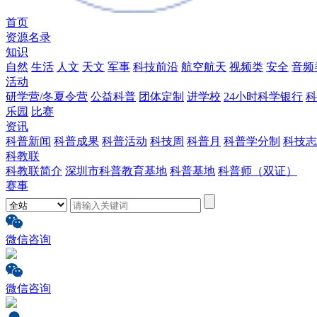
首页
资源名录
知识
自然
生活
人文
天文
军事
科技前沿
航空航天
视频类
安全
音频
活动
研学营/冬夏令营
公益科普
团体定制
进学校
24小时科学银行
科
乐园
比赛
资讯
科普新闻
科普成果
科普活动
科技周
科普月
科普学分制
科技志
科教联
科教联简介
深圳市科普教育基地
科普基地
科普师（双证）
赛事
微信咨询
微信咨询