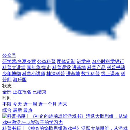
公众号
研学营/冬夏令营
公益科普
团体定制
进学校
24小时科学银行
科普大讲堂
嘉年华/集市
科普课堂
进基地
科普产品
科普书籍
少年博物
科普小讲师
桂深科普
进基地
数字科普
线上课程
科
普师
游乐园
状态：
全部
正在报名
已结束
时间：
不限
今天
近一周
近一个月
周末
综合
最新
最热
科普书籍丨《神奇的烧脑思维游戏书》活跃大脑思维，从游戏