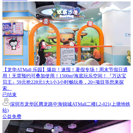
【龙华ATMall·乐园】爆款！速囤！暑假专场！周末节假日通
用！无需预约可叠加使用！1500m²海底玩乐空间！『万达宝
贝王』59元抢228元1大1小3小时畅玩券，20+项目等您来探
索。
已结束
深圳市龙华区腾龙路中海锦城ATMall二楼L2-021(上塘地铁
站)
公益免费