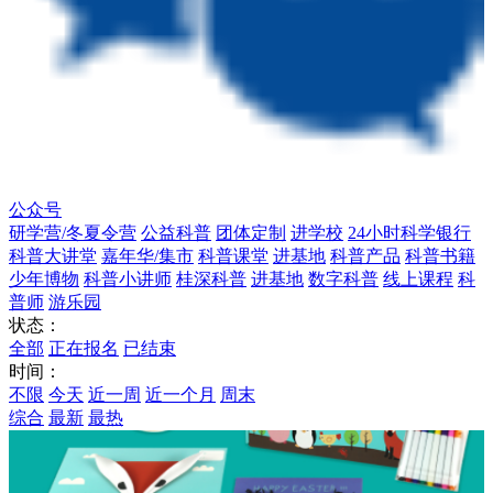
公众号
研学营/冬夏令营
公益科普
团体定制
进学校
24小时科学银行
科普大讲堂
嘉年华/集市
科普课堂
进基地
科普产品
科普书籍
少年博物
科普小讲师
桂深科普
进基地
数字科普
线上课程
科
普师
游乐园
状态：
全部
正在报名
已结束
时间：
不限
今天
近一周
近一个月
周末
综合
最新
最热