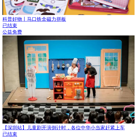
科普好物丨马口铁盒磁力拼板
已结束
公益免费
【深圳站】儿童剧开演倒计时，各位中华小当家赶紧上车
已结束