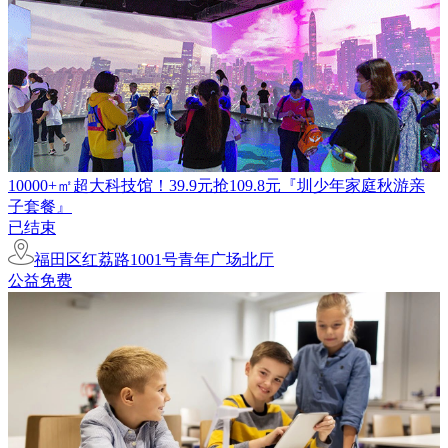
10000+㎡超大科技馆！39.9元抢109.8元『圳少年家庭秋游亲
子套餐』
已结束
福田区红荔路1001号青年广场北厅
公益免费