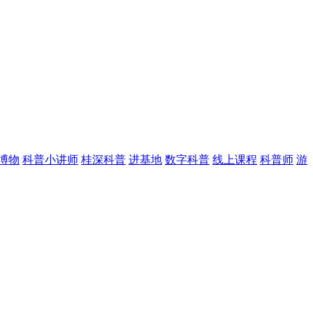
博物
科普小讲师
桂深科普
进基地
数字科普
线上课程
科普师
游