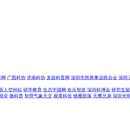
普网
广西科协
济南科协
龙岩科普网
深圳市慈善事业联合会
深圳
器人空间站
研学教育
生态中国网
欢乐智造
深圳科博会
研究生留
精灵
微科普
智慧气象天文
观度科技
雏雁部落
天鹰兄弟
深圳光