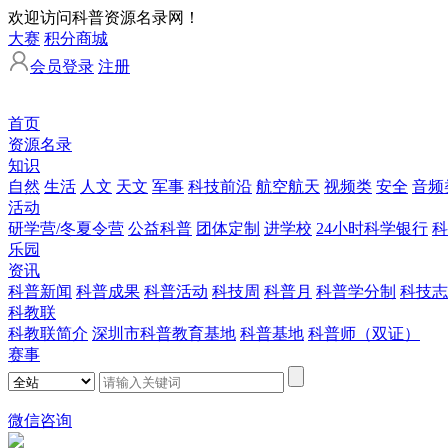
欢迎访问科普资源名录网！
大赛
积分商城
会员登录
注册
首页
资源名录
知识
自然
生活
人文
天文
军事
科技前沿
航空航天
视频类
安全
音频
活动
研学营/冬夏令营
公益科普
团体定制
进学校
24小时科学银行
科
乐园
资讯
科普新闻
科普成果
科普活动
科技周
科普月
科普学分制
科技志
科教联
科教联简介
深圳市科普教育基地
科普基地
科普师（双证）
赛事
微信咨询