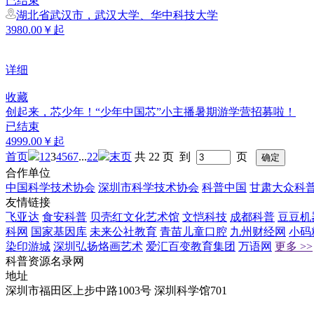
已结束
湖北省武汉市，武汉大学、华中科技大学
3980.00￥起
详细
收藏
创起来，芯少年！“少年中国芯”小主播暑期游学营招募啦！
已结束
4999.00￥起
首页
1
2
3
4
5
6
7
...
22
末页
共 22 页 到
页
合作单位
中国科学技术协会
深圳市科学技术协会
科普中国
甘肃大众科
友情链接
飞亚达
食安科普
贝壳红文化艺术馆
文恺科技
成都科普
豆豆机
科网
国家基因库
未来公社教育
青苗儿童口腔
九州财经网
小码
染印游城
深圳弘扬烙画艺术
爱汇百变教育集团
万语网
更多 >>
科普资源名录网
地址
深圳市福田区上步中路1003号 深圳科学馆701