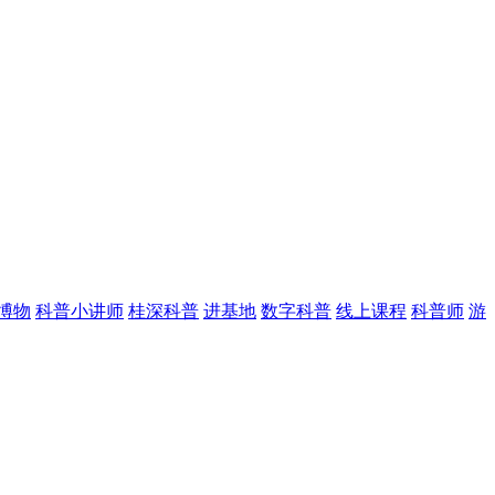
博物
科普小讲师
桂深科普
进基地
数字科普
线上课程
科普师
游