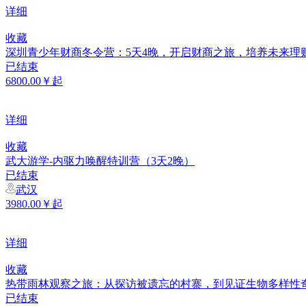
详细
收藏
深圳青少年财商冬令营：5天4晚，开启财商之旅，培养未来理
已结束
6800.00￥起
详细
收藏
武大游学-内驱力唤醒特训营（3天2晚）
已结束
武汉
3980.00￥起
详细
收藏
热带雨林观察之旅：从探访被遗忘的村寨，到见证生物多样性
已结束