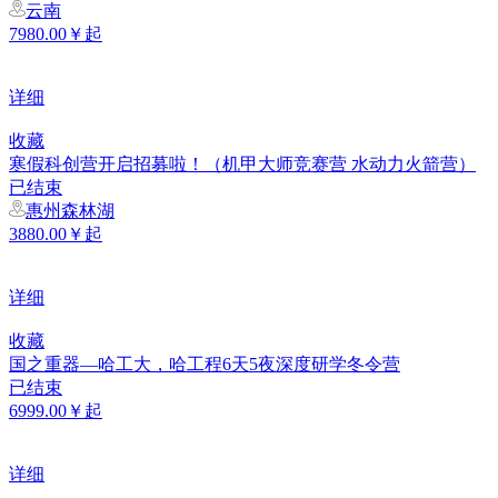
云南
7980.00￥起
详细
收藏
寒假科创营开启招募啦！（机甲大师竞赛营 水动力火箭营）
已结束
惠州森林湖
3880.00￥起
详细
收藏
国之重器—哈工大，哈工程6天5夜深度研学冬令营
已结束
6999.00￥起
详细