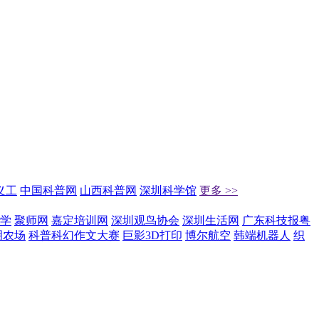
义工
中国科普网
山西科普网
深圳科学馆
更多 >>
学
聚师网
嘉定培训网
深圳观鸟协会
深圳生活网
广东科技报粤
明农场
科普科幻作文大赛
巨影3D打印
博尔航空
韩端机器人
织