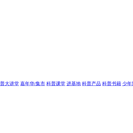
普大讲堂
嘉年华/集市
科普课堂
进基地
科普产品
科普书籍
少年