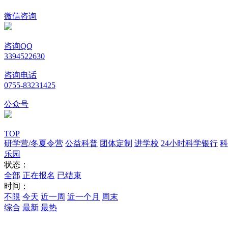
微信咨询
咨询QQ
3394522630
咨询电话
0755-83231425
公众号
TOP
研学营/冬夏令营
公益科普
团体定制
进学校
24小时科学银行
科
乐园
状态：
全部
正在报名
已结束
时间：
不限
今天
近一周
近一个月
周末
综合
最新
最热