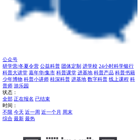
公众号
研学营/冬夏令营
公益科普
团体定制
进学校
24小时科学银行
科普大讲堂
嘉年华/集市
科普课堂
进基地
科普产品
科普书籍
少年博物
科普小讲师
桂深科普
进基地
数字科普
线上课程
科
普师
游乐园
状态：
全部
正在报名
已结束
时间：
不限
今天
近一周
近一个月
周末
综合
最新
最热