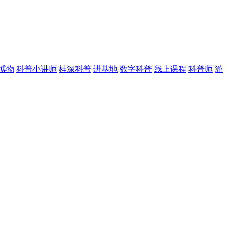
博物
科普小讲师
桂深科普
进基地
数字科普
线上课程
科普师
游