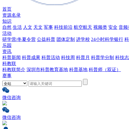
首页
资源名录
知识
自然
生活
人文
天文
军事
科技前沿
航空航天
视频类
安全
音频
活动
研学营/冬夏令营
公益科普
团体定制
进学校
24小时科学银行
科
乐园
资讯
科普新闻
科普成果
科普活动
科技周
科普月
科普学分制
科技志
科教联
科教联简介
深圳市科普教育基地
科普基地
科普师（双证）
赛事
微信咨询
微信咨询