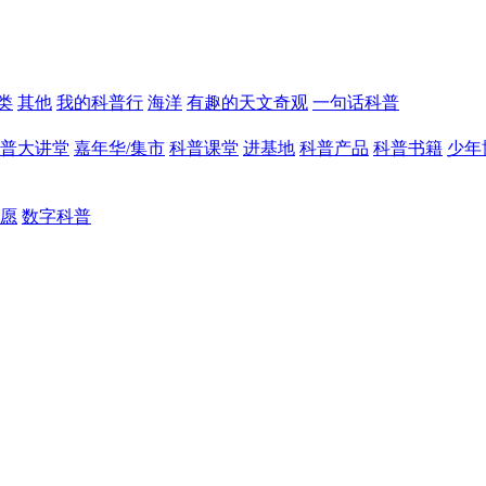
类
其他
我的科普行
海洋
有趣的天文奇观
一句话科普
普大讲堂
嘉年华/集市
科普课堂
进基地
科普产品
科普书籍
少年
愿
数字科普