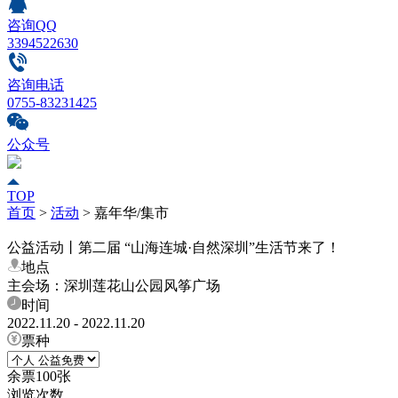
咨询QQ
3394522630
咨询电话
0755-83231425
公众号
TOP
首页
>
活动
>
嘉年华/集市
公益活动丨第二届 “山海连城·自然深圳”生活节来了！
地点
主会场：深圳莲花山公园风筝广场
时间
2022.11.20 - 2022.11.20
票种
余票
100
张
浏览次数