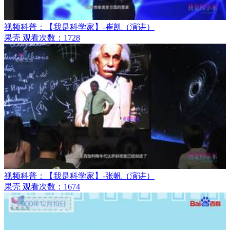
视频科普：【我是科学家】-崔凯（演讲）
果壳
观看次数：1728
视频科普：【我是科学家】-张帆（演讲）
果壳
观看次数：1674