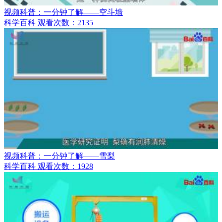
视频科普：一分钟了解——空斗墙
科学百科
观看次数：2135
视频科普：一分钟了解——雪梨
科学百科
观看次数：1928