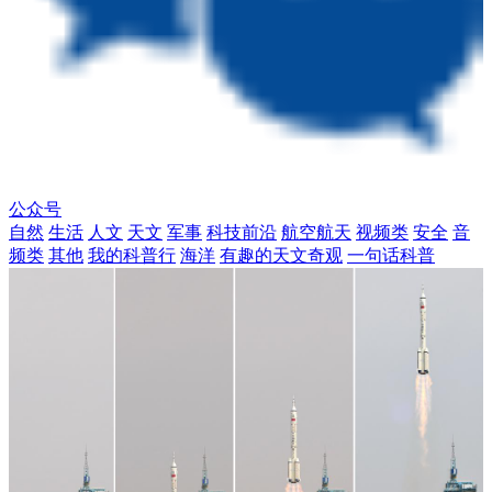
公众号
自然
生活
人文
天文
军事
科技前沿
航空航天
视频类
安全
音
频类
其他
我的科普行
海洋
有趣的天文奇观
一句话科普