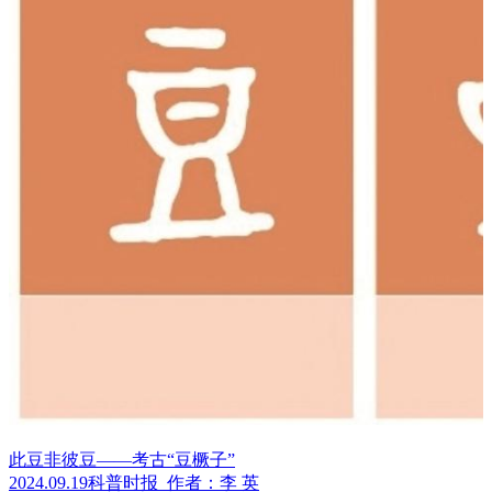
此豆非彼豆——考古“豆橛子”
2024.09.19
科普时报
作者：李 英