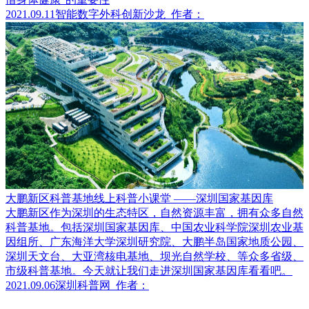
2021.09.11
智能数字外科创新沙龙
作者：
大鹏新区科普基地线上科普小课堂 ——深圳国家基因库
大鹏新区作为深圳的生态特区，自然资源丰富，拥有众多自然
科普基地。包括深圳国家基因库、中国农业科学院深圳农业基
因组所、广东海洋大学深圳研究院、大鹏半岛国家地质公园、
深圳天文台、大亚湾核电基地、坝光自然学校、等众多省级、
市级科普基地。今天就让我们走进深圳国家基因库看看吧。
2021.09.06
深圳科普网
作者：