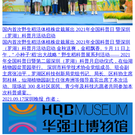
国内首次野生稻活体植株盆栽展出 2021年全国科普日 暨深圳
（罗湖）科普月活动启动
国内首次野生稻活体植株盆栽展出 2021年全国科普日 暨深圳
（罗湖）科普月活动启动 金秋送爽，金稻飘香。9 月 11 日上
午，" 小种子‘稻’出大战略 " 野生稻科普展系列活动—— 2021
年全国科普日暨第二届深圳（罗湖）科普月启动仪式，在仙湖
植物园盆景园举行。 深圳市科学技术协会党组成员、驻会副
主席张冶平，罗湖区科技创新局党组书记、局长、区科协主席
郭桂林，仙湖植物园副主任张寿洲等领导嘉宾出席了本次活
动。现场近 300 名社区居民、青少年及科技志愿者共同参加本
次科普盛宴。
2021.09.17
深圳晚报
作者：