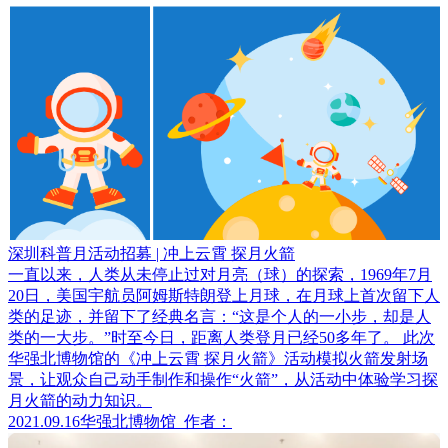
深圳科普月活动招募 | 冲上云霄 探月火箭
一直以来，人类从未停止过对月亮（球）的探索，1969年7月
20日，美国宇航员阿姆斯特朗登上月球，在月球上首次留下人
类的足迹，并留下了经典名言：“这是个人的一小步，却是人
类的一大步。”时至今日，距离人类登月已经50多年了。 此次
华强北博物馆的《冲上云霄 探月火箭》活动模拟火箭发射场
景，让观众自己动手制作和操作“火箭”，从活动中体验学习探
月火箭的动力知识。
2021.09.16
华强北博物馆
作者：