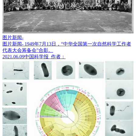
图片新闻-
图片新闻- 1949年7月13日，“中华全国第一次自然科学工作者
代表大会筹备会”合影。
2021.06.09
中国科学报
作者：