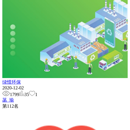
绿惜环保
2020-12-02
1799
35
1
菡_瑜
第
112
名