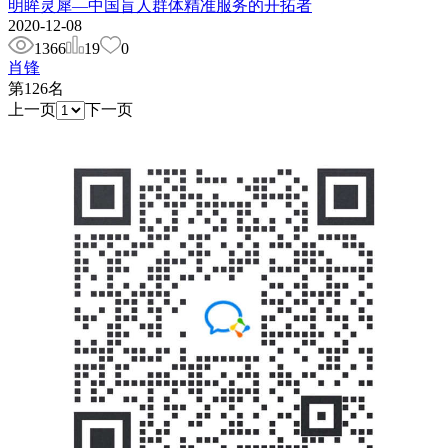
明眸灵犀—中国盲人群体精准服务的开拓者
2020-12-08
1366
19
0
肖锋
第
126
名
上一页
下一页