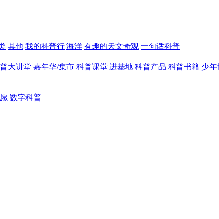
类
其他
我的科普行
海洋
有趣的天文奇观
一句话科普
普大讲堂
嘉年华/集市
科普课堂
进基地
科普产品
科普书籍
少年
愿
数字科普