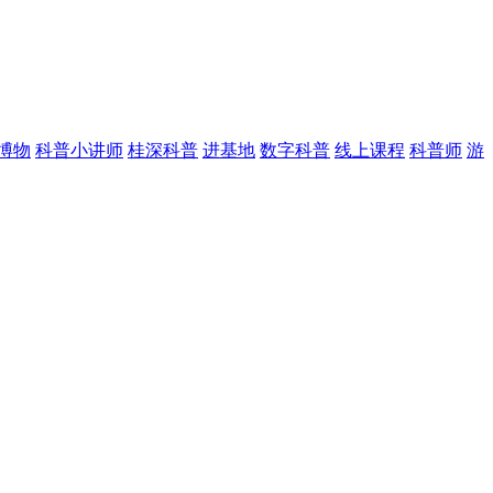
博物
科普小讲师
桂深科普
进基地
数字科普
线上课程
科普师
游