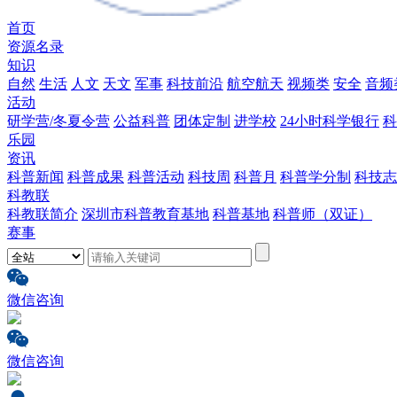
首页
资源名录
知识
自然
生活
人文
天文
军事
科技前沿
航空航天
视频类
安全
音频
活动
研学营/冬夏令营
公益科普
团体定制
进学校
24小时科学银行
科
乐园
资讯
科普新闻
科普成果
科普活动
科技周
科普月
科普学分制
科技志
科教联
科教联简介
深圳市科普教育基地
科普基地
科普师（双证）
赛事
微信咨询
微信咨询