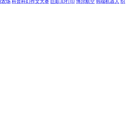
明农场
科普科幻作文大赛
巨影3D打印
博尔航空
韩端机器人
织