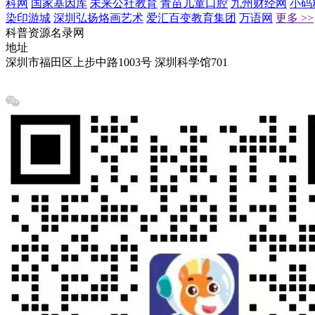
科网
国家基因库
未来公社教育
青苗儿童口腔
九州财经网
小码
染印游城
深圳弘扬烙画艺术
爱汇百变教育集团
万语网
更多 >>
科普资源名录网
地址
深圳市福田区上步中路1003号 深圳科学馆701