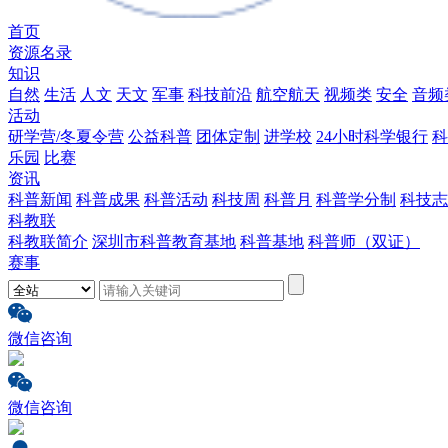
首页
资源名录
知识
自然
生活
人文
天文
军事
科技前沿
航空航天
视频类
安全
音频
活动
研学营/冬夏令营
公益科普
团体定制
进学校
24小时科学银行
科
乐园
比赛
资讯
科普新闻
科普成果
科普活动
科技周
科普月
科普学分制
科技志
科教联
科教联简介
深圳市科普教育基地
科普基地
科普师（双证）
赛事
微信咨询
微信咨询