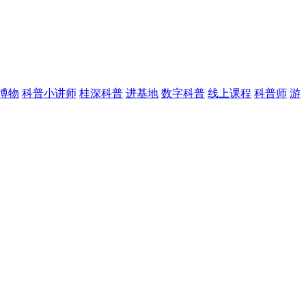
博物
科普小讲师
桂深科普
进基地
数字科普
线上课程
科普师
游