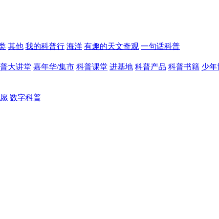
类
其他
我的科普行
海洋
有趣的天文奇观
一句话科普
普大讲堂
嘉年华/集市
科普课堂
进基地
科普产品
科普书籍
少年
愿
数字科普