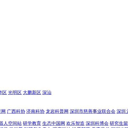
华区
光明区
大鹏新区
深汕
普网
广西科协
济南科协
龙岩科普网
深圳市慈善事业联合会
深圳
器人空间站
研学教育
生态中国网
欢乐智造
深圳科博会
研究生留