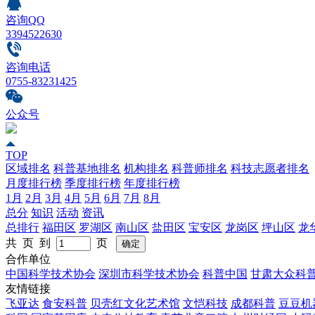
咨询QQ
3394522630
咨询电话
0755-83231425
公众号
TOP
区域排名
科普基地排名
机构排名
科普师排名
科技志愿者排名
月度排行榜
季度排行榜
年度排行榜
1月
2月
3月
4月
5月
6月
7月
8月
总分
知识
活动
资讯
总排行
福田区
罗湖区
南山区
盐田区
宝安区
龙岗区
坪山区
龙
共 页 到
页
合作单位
中国科学技术协会
深圳市科学技术协会
科普中国
甘肃大众科
友情链接
飞亚达
食安科普
贝壳红文化艺术馆
文恺科技
成都科普
豆豆机