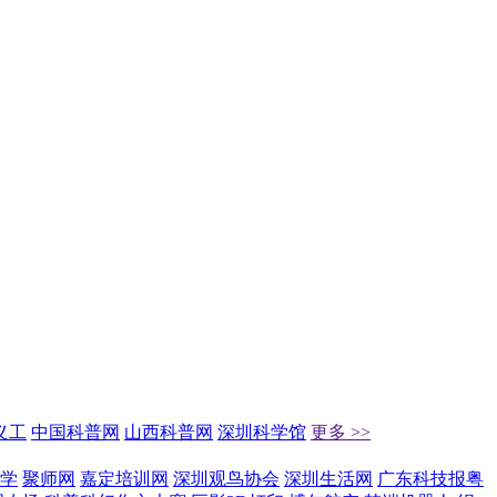
义工
中国科普网
山西科普网
深圳科学馆
更多 >>
学
聚师网
嘉定培训网
深圳观鸟协会
深圳生活网
广东科技报粤