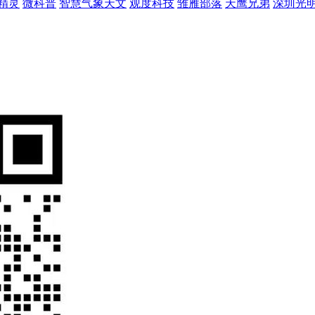
精灵
微科普
智慧气象天文
观度科技
雏雁部落
天鹰兄弟
深圳光