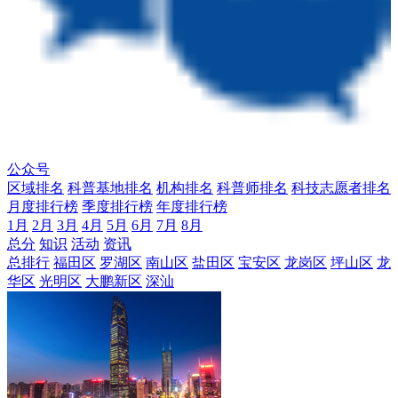
公众号
区域排名
科普基地排名
机构排名
科普师排名
科技志愿者排名
月度排行榜
季度排行榜
年度排行榜
1月
2月
3月
4月
5月
6月
7月
8月
总分
知识
活动
资讯
总排行
福田区
罗湖区
南山区
盐田区
宝安区
龙岗区
坪山区
龙
华区
光明区
大鹏新区
深汕