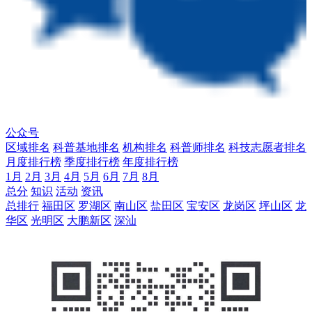
公众号
区域排名
科普基地排名
机构排名
科普师排名
科技志愿者排名
月度排行榜
季度排行榜
年度排行榜
1月
2月
3月
4月
5月
6月
7月
8月
总分
知识
活动
资讯
总排行
福田区
罗湖区
南山区
盐田区
宝安区
龙岗区
坪山区
龙
华区
光明区
大鹏新区
深汕