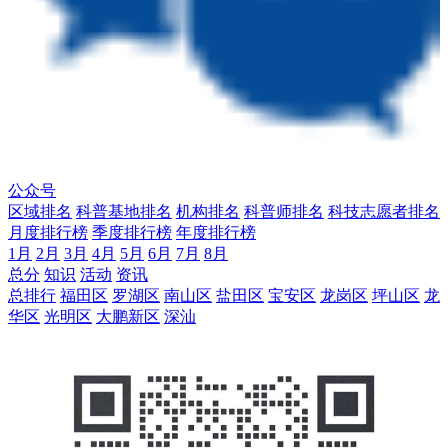
公众号
区域排名
科普基地排名
机构排名
科普师排名
科技志愿者排名
月度排行榜
季度排行榜
年度排行榜
1月
2月
3月
4月
5月
6月
7月
8月
总分
知识
活动
资讯
总排行
福田区
罗湖区
南山区
盐田区
宝安区
龙岗区
坪山区
龙
华区
光明区
大鹏新区
深汕