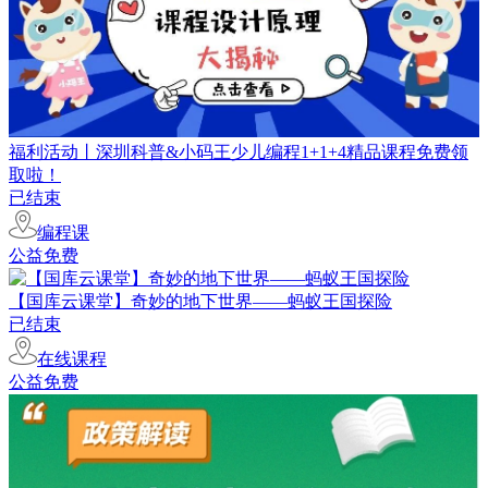
福利活动丨深圳科普&小码王少儿编程1+1+4精品课程免费领
取啦！
已结束
编程课
公益免费
【国库云课堂】奇妙的地下世界——蚂蚁王国探险
已结束
在线课程
公益免费