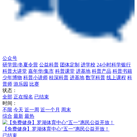
公众号
研学营/冬夏令营
公益科普
团体定制
进学校
24小时科学银行
科普大讲堂
嘉年华/集市
科普课堂
进基地
科普产品
科普书籍
少年博物
科普小讲师
桂深科普
进基地
数字科普
线上课程
科
普师
游乐园
比赛
状态：
全部
正在报名
已结束
时间：
不限
今天
近一周
近一个月
周末
综合
最新
最热
【免费健身】罗湖体育中心“五一”惠民公益开放！
已结束