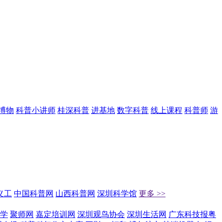
博物
科普小讲师
桂深科普
进基地
数字科普
线上课程
科普师
游
义工
中国科普网
山西科普网
深圳科学馆
更多 >>
学
聚师网
嘉定培训网
深圳观鸟协会
深圳生活网
广东科技报粤