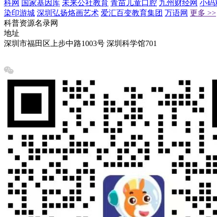
科网
国家基因库
未来公社教育
青苗儿童口腔
九州财经网
小码
染印游城
深圳弘扬烙画艺术
爱汇百变教育集团
万语网
更多 >>
科普资源名录网
地址
深圳市福田区上步中路1003号 深圳科学馆701