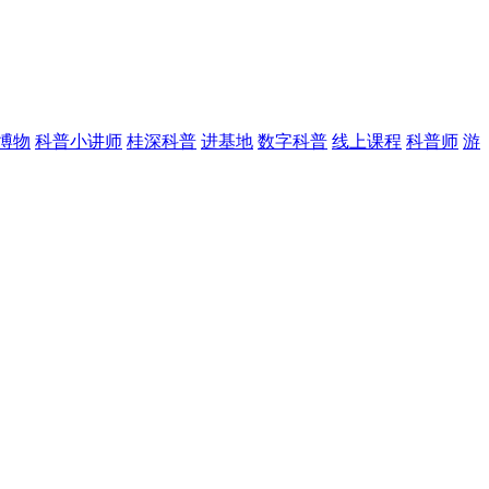
博物
科普小讲师
桂深科普
进基地
数字科普
线上课程
科普师
游