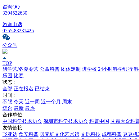
咨询QQ
3394522630
咨询电话
0755-83231425
公众号
TOP
研学营/冬夏令营
公益科普
团体定制
进学校
24小时科学银行
科
乐园
比赛
状态：
全部
正在报名
已结束
时间：
不限
今天
近一周
近一个月
周末
综合
最新
最热
合作单位
中国科学技术协会
深圳市科学技术协会
科普中国
甘肃大众科
友情链接
飞亚达
食安科普
贝壳红文化艺术馆
文恺科技
成都科普
豆豆机