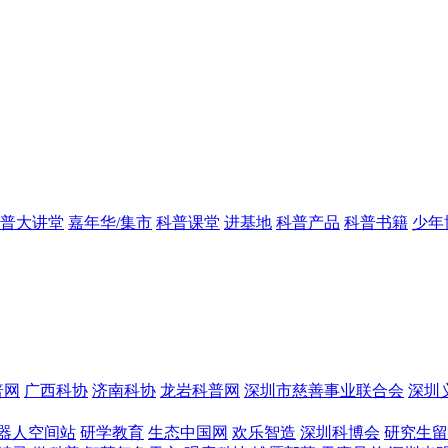
普大讲堂
嘉年华/集市
科普课堂
进基地
科普产品
科普书籍
少年
普网
广西科协
济南科协
龙岩科普网
深圳市慈善事业联合会
深圳
器人空间站
研学教育
生态中国网
欢乐智造
深圳科博会
研究生留