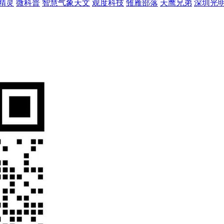
精灵
微科普
智慧气象天文
观度科技
雏雁部落
天鹰兄弟
深圳光