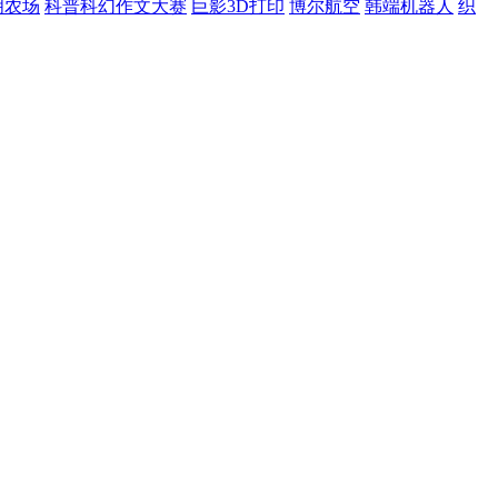
明农场
科普科幻作文大赛
巨影3D打印
博尔航空
韩端机器人
织