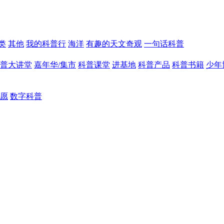
类
其他
我的科普行
海洋
有趣的天文奇观
一句话科普
普大讲堂
嘉年华/集市
科普课堂
进基地
科普产品
科普书籍
少年
愿
数字科普