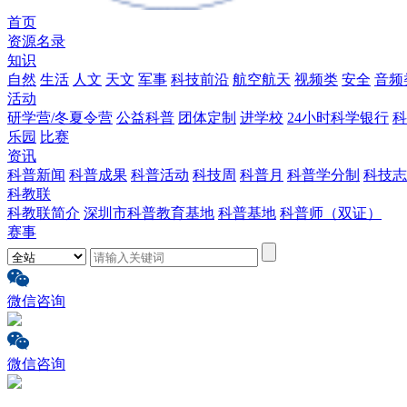
首页
资源名录
知识
自然
生活
人文
天文
军事
科技前沿
航空航天
视频类
安全
音频
活动
研学营/冬夏令营
公益科普
团体定制
进学校
24小时科学银行
科
乐园
比赛
资讯
科普新闻
科普成果
科普活动
科技周
科普月
科普学分制
科技志
科教联
科教联简介
深圳市科普教育基地
科普基地
科普师（双证）
赛事
微信咨询
微信咨询